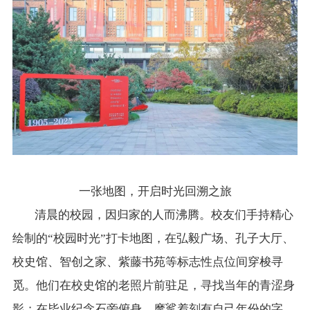
一张地图，开启时光回溯之旅
清晨的校园，因归家的人而沸腾。校友们手持精心
绘制的“校园时光”打卡地图，在弘毅广场、孔子大厅、
校史馆、智创之家、紫藤书苑等标志性点位间穿梭寻
觅。他们在校史馆的老照片前驻足，寻找当年的青涩身
影；在毕业纪念石旁俯身，摩挲着刻有自己年份的字