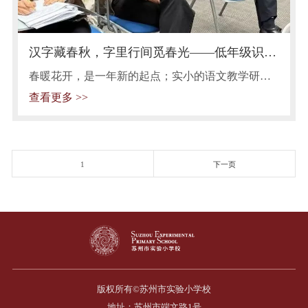
汉字藏春秋，字里行间觅春光——低年级识字
高质量课堂的探索与实践
春暖花开，是一年新的起点；实小的语文教学研
究，也要开始新的征程。4月2日，语文组开展了
查看更多 >>
以“聚焦素养，单元整合：低年级识字高质量课堂的
探索与实践”为主题的三校联动教学研讨活动。苏州
市实验小学校全体语文教师、苏州明珠学校与苏州
相城实验小学语文骨干教师等参加了此次活动。 课
堂展示：深耕课堂 共研共学 冯欣老师 《动物儿歌》
1
下一页
版权所有©苏州市实验小学校
地址：苏州市端文路1号