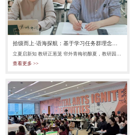
拾级而上·语海探航：基于学习任务群理念的
单元整组教学实验研究
立夏启新知 教研正葱茏 帘外青梅初酿夏，教研园里
绿意浓。当第一缕蝉鸣叩响五月的门扉，苏州市实
查看更多 >>
验小学语文教研组携着立夏的蓬勃生机，开展了基
于学习任务群理念的单元整组教学实验研究。活动
旨在通过教学实践与专家引领，探索核心素养视域
下教学评一体化的实施路径，切实推动学生核心素
养的发展。 寻真中启道 践知中破云