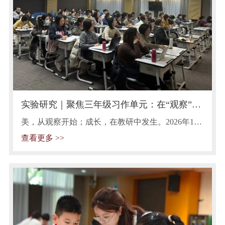
实验研究｜聚焦三年级习作单元：在“观察”中
寻美，于教研里共成长
美，从观察开始；成长，在教研中发生。2026年1月
7日，苏州市实验小学如期开展了语文教研活动，老
查看更多 >>
师们齐聚一堂，共同研讨作文的有效教学方法。此
次教研将视角聚焦于三年级上册第五单元，该单元
是部编教材首次出现的习作单元，其核心要素是引
导学生体会作者如何留心观察事物，并学习仔细观
察，将观察所得记录下来。 活动开展前，老师们先
对学生的学情进行了摸排，