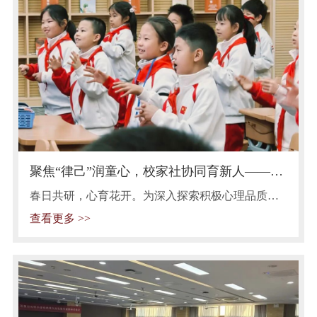
聚焦“律己”润童心，校家社协同育新人——我
校举行心理课题研讨活动
春日共研，心育花开。为深入探索积极心理品质培
养的有效路径，推动“校家社协同育人”做深做实，4
查看更多 >>
月29日，我校在纽扣课堂成功举办了《校家社协
同，培养学生积极心理品质》第三次课题研讨活
动。本次活动围绕积极心理品质中的 “律己”维度，
分低、中、高三个学段呈现了三节精彩的心理健康
研讨课。全体班主任及课题组成员共同参与了本次
观课与研讨。 梯度设计让自律有“序”可循