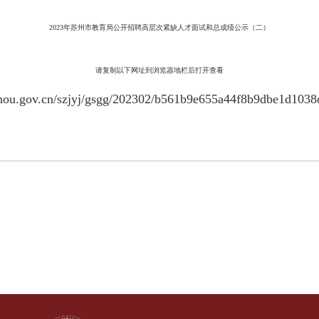
2023年苏州市教育局公开招聘高层次紧缺人才面试和总成绩公示（二）
请复制以下网址到浏览器地栏后打开查看
uzhou.gov.cn/szjyj/gsgg/202302/b561b9e655a44f8b9dbe1d103