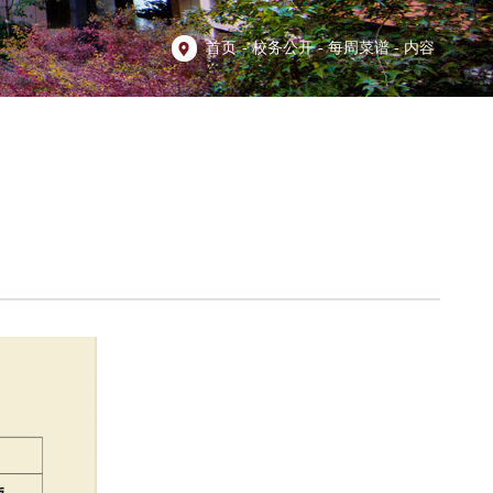
首页
-
校务公开
-
每周菜谱
-
内容