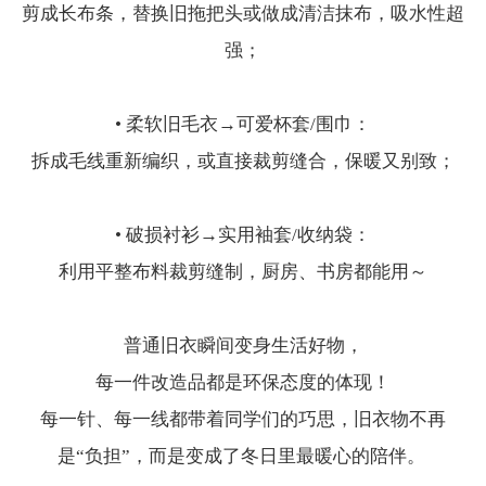
剪成长布条，替换旧拖把头或做成清洁抹布，吸水性超
强；
• 柔软旧毛衣→可爱杯套/围巾：
拆成毛线重新编织，或直接裁剪缝合，保暖又别致；
• 破损衬衫→实用袖套/收纳袋：
利用平整布料裁剪缝制，厨房、书房都能用～
普通旧衣瞬间变身生活好物，
每一件改造品都是环保态度的体现！
每一针、每一线都带着同学们的巧思，旧衣物不再
是“负担”，而是变成了冬日里最暖心的陪伴。