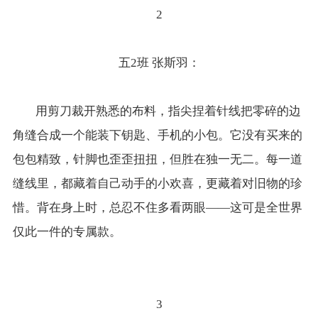
2
五2班 张斯羽：
用剪刀裁开熟悉的布料，指尖捏着针线把零碎的边
角缝合成一个能装下钥匙、手机的小包。它没有买来的
包包精致，针脚也歪歪扭扭，但胜在独一无二。每一道
缝线里，都藏着自己动手的小欢喜，更藏着对旧物的珍
惜。背在身上时，总忍不住多看两眼——这可是全世界
仅此一件的专属款。
3