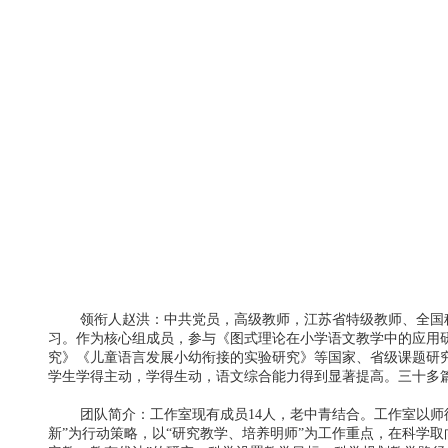
领衔人赵洪：中共党员，高级教师，江苏省特级教师、全国科
习。作为核心组成员，参与《图式理论在小学语文教学中的应用研
究》《儿童语言发展小幼衔接的实验研究》等国家、省级课题研
学生学得主动，学得生动，语文综合能力得到显著提高。三十多
团队简介：工作室现有成员14人，老中青结合。工作室以师德
新”为行动策略，以“研究教学、培养明师”为工作重点，在科学