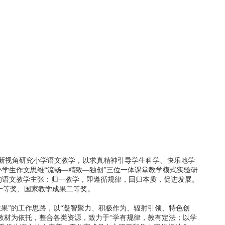
视角研究小学语文教学，以求真精神引导学生科学、快乐地学
学生作文思维“流畅—精致—独创”三位一体课堂教学模式实验研
的语文教学主张：归一教学，即遵循规律，回归本质，促进发展。
一等奖、国家教学成果二等奖。
果”的工作思路，以“凝智聚力、积极作为、辐射引领、特色创
以教材为依托，整合各类资源，致力于“学有规律，教有定法；以学