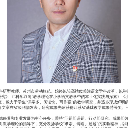
研型教师、苏州市劳动模范。始终以较高站位关注语文学科改革，以崭新
究》《“科学取向”教学理论在小学语文教学中的本土化实践与探索》《小
究，致力于学生“识字多、阅读快、写作强”的教学研究，并逐步形成鲜明
篇文章在省级刊物发表，研究成果先后获得江苏省基础教学成果特等奖、
修养和专业发展为中心任务，秉持“问题即课题、行动即研究、成果即效
取向教学理论的指导下，充分发扬学校“求索、铸造、超越”的实验精神，