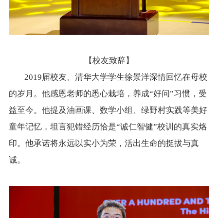
【校友致辞】
2019届校友、清华大学学生徐景洋深情回忆在母校
的岁月。他感恩老师的悉心栽培，养成“好问”习惯，受
益至今。他提及油画课、数学小组、绿野村实践等美好
童年记忆，坦言犯错经历恰是“诚仁智健”校训的真实烙
印。他承诺将永远以实小为荣，活出生命的挺拔与真
诚。