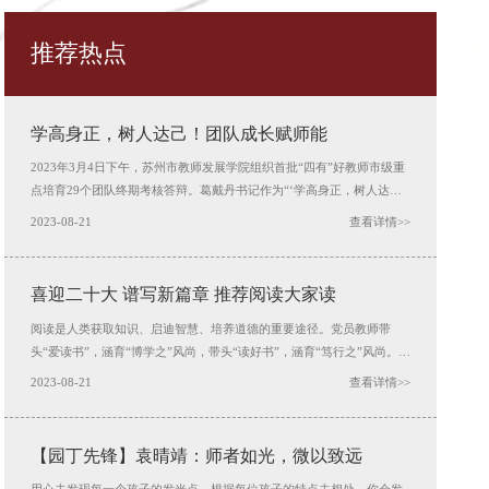
推荐热点
学高身正，树人达己！团队成长赋师能
2023年3月4日下午，苏州市教师发展学院组织首批“四有”好教师市级重
点培育29个团队终期考核答辩。葛戴丹书记作为“‘学高身正，树人达
己’实小好教师团队”的领衔人进行汇报。 “学高身正，树人达己”实小好
2023-08-21
查看详情>>
教师团队自2020年成立以来，秉承凝神、聚力、合作、共赢的团队精
神，以创新的研修方式和协同机制，以问题解决为导向的学-研-行融合
的校本专
喜迎二十大 谱写新篇章 推荐阅读大家读
阅读是人类获取知识、启迪智慧、培养道德的重要途径。党员教师带
头“爱读书”，涵育“博学之”风尚，带头“读好书”，涵育“笃行之”风尚。 2
022年是党的二十大召开之年，是进入全面建设社会主义现代化国家、向
2023-08-21
查看详情>>
第二个百年奋斗目标进军新征程的重要一年。我校开展 “迎接二十大 谱
写新篇章 推荐阅读大家读”党员专题阅读活动。 阅读红色经典、研究
【园丁先锋】袁晴靖：师者如光，微以致远