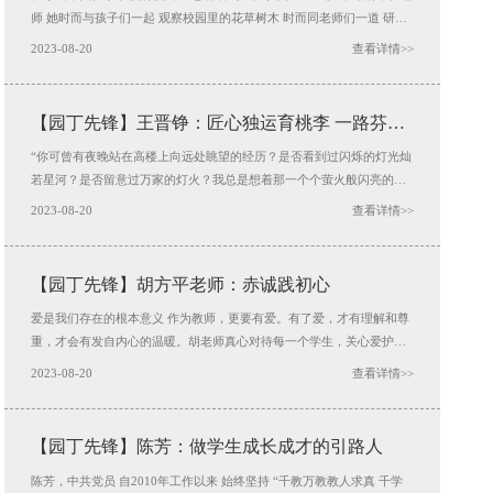
师 她时而与孩子们一起 观察校园里的花草树木 时而同老师们一道 研讨
教学中的疑难问题 她就是王芝芸老师 熟悉王老师的人都知道，她是个宝
2023-08-20
查看详情>>
藏girl。作为最年轻的科学老师，她在备课组中起到了重要作用，时常有
创新的点子，给科学组带来了许多前沿的电脑技术，制作出更生动形象
的课件，帮助同学理解深奥的科学知识。
【园丁先锋】王晋铮：匠心独运育桃李 一路芬芳
一路歌
“你可曾有夜晚站在高楼上向远处眺望的经历？是否看到过闪烁的灯光灿
若星河？是否留意过万家的灯火？我总是想着那一个个萤火般闪亮的小
窗口里，是一个个天真可爱的孩子，是每个家庭的爱与希望。而我们，
2023-08-20
查看详情>>
人民教师，就是引领这些纯真的孩子成长为更好的自己。”王晋铮老师这
样说。 王晋铮老师是学生心中喜欢的良师，是家长口中
【园丁先锋】胡方平老师：赤诚践初心
爱是我们存在的根本意义 作为教师，更要有爱。有了爱，才有理解和尊
重，才会有发自内心的温暖。胡老师真心对待每一个学生，关心爱护每
一个学生。每一次去绿野村，胡老师总在睡觉前到每个孩子床边巡视一
2023-08-20
查看详情>>
遍，看看孩子们是否都睡在有护栏的一头，关心叮嘱每一个孩子，确保
孩子们的安全。胡老师就像关心自己的孩子一样关心着每一个学生。胡
老师还积极参加义务献血，为社会奉献自己的一份爱心。
【园丁先锋】陈芳：做学生成长成才的引路人
陈芳，中共党员 自2010年工作以来 始终坚持 “千教万教教人求真 千学