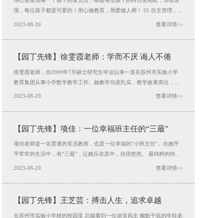
用心去发现每一个孩子的发光点，根据每位孩子的特点去相处，你会发
现，每位孩子都是可爱的！用心做教育，用爱做人师！ 01 自主管理，携
众前行 作为班主任，袁晴靖老师带领着六10班的同学们一起自主管理，
2023-08-20
查看详情>>
努力打造最优秀、最幸福的班级。 “点、线、面”管理，发挥孩子能动
性。在学校开展的“一班一品”活动中，每一位同学
【园丁先锋】徐雯霞老师：学而不厌 诲人不倦
徐雯霞老师，自2009年7月硕士研究生毕业以来一直在苏州市实验小学
教育集团从事小学数学教学工作。她教学功底扎实，教学效果突出，作
为学校学者型教师团队的一员，她多次参加市级各项培训和学校的课题
2023-08-20
查看详情>>
研究，承担了多节市级、校级实验课，广受好评，论文也屡屡获奖。在
长期的教学和科研中，逐渐形成了“精简高效、灵活自主、以生为本、层
次多样”的教学风格，多次在学校年度考核中获得优秀。
【园丁先锋】项佳：一位幸福班主任的“三最”
项佳老师是一名普通的党员教师，也是一位幸福的“小班主任”。在她平
平常常的生活中，有“三最”，让她乐在其中，自得悠然。 最纯粹的快乐
一间小小的教室，四十多个孩子明媚的微笑，是项老师快乐的源泉。十
2023-08-20
查看详情>>
多年的从教时光，项老师走近孩子，和他们一起游戏，一起欢笑，一起
成长。在项老师的心里，时光似乎也温柔地静止了。
【园丁先锋】王芝芸：搏击人生，追求卓越
在苏州市实验小学校的校园里 总能看到一位谈笑风生 幽默干练的年轻老