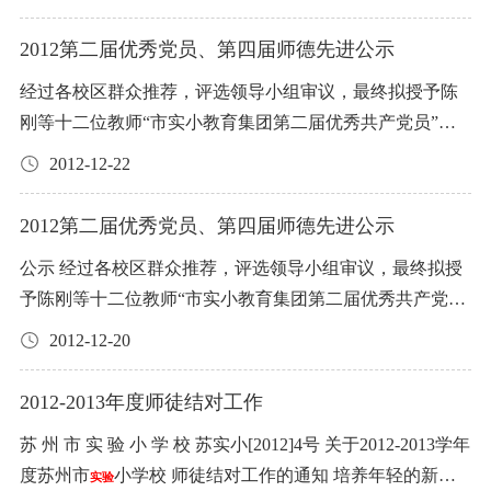
要求见说明书，请各投标人详细了解。 3、本表复印无效，
研组 8、本部幼儿园大班年级组 9、沧浪新城幼儿园小班年
黄 斐、杨 政、唐 颉、吴嘉琳、袁苏红、叶秋皎、张 敏、
书，请各投标人详细了解。 3、本表复印无效，未盖学校公
6 陈玲 1989.04 2011.08 本科 小一 市实小本部第一支部 200
放。具体实施办法见市实小原《结构工资实施细则》。 更
年者工资按70%计发。 【工资是指每月打卡发放的岗位工
未盖学校公章无效。 投标人单位（盖章）： 投标人（签
级组 10、吴江明珠幼儿园 11、相城实小教导处 12、相城实
彭晓英、刘 毓、陈 凉、堵佳璐、顾华红、赵 静、李 音、
章无效。 投标人单位（盖章）： 投标人（签名）： 身份证
8.06 薛蔚 1979.06 2000.08 本科 小高 市实小幼儿园支部 199
2012第二届优秀党员、第四届师德先进公示
改：（1）原来结构工资中的班主任津贴、副班主任津贴部
资和薪级工资。为教职工的基本工资】。 （四）教职工请
名）： 身份证号码： 投标时间：
小一年级 苏州市
小学校教育集团 2013年1月
实验
胡世海、孙雪飞、陆文红、阮 静、胡方平、蔡红雨、郦 娜
号码： 投标时间： 附表八：
小学教育集团2017年每月
实验
9.10 本公示自2013年1月11日-1月20日，凡对上述同志有异
分删除，因为已经有了单列的班主任津贴。（2）原来18元/
病、事、产假期间，如发现有在校外进行赢利性活动的，
经过各校区群众推荐，评选领导小组审议，最终拟授予陈
2、市实小东校区： 金 慧、吴秀芳、茅剑英、徐雯霞、刘
食堂食品投标表 类别：面包点心类 品名 产地 品牌 单位 月
议者，请以口头或书面的形式向党组织反映，联系电话：6
级，提升至36元/级。（3）对于新教师结构工资的修改：原
扣发当月所有工资、奖金和半年度奖；情况严重的，给予
刚等十二位教师“市实小教育集团第二届优秀共产党员”荣
晓萍、陈娟萍 3、相城
小学 钱春玲、孔庆沂、王 省、莫
供应量 单价 金额 吐司面包 个 4000 刀切面包 袋 650 餐包
实验
5201415或65191272。 中共苏州市
小学校教育集团委员
来新进教师的第一个半年是完全不享受结构工资的，要到
行政处分或待岗；情况特别严重的，劝其辞职甚至开除。
实验
誉称号，华莉等十五位教师“市实小教育集团第四届师德先
莉萍、严 冰、马文俊、康晶晶、胡宏南、董卫红、奚雪
个 4000 饼干 斤 150 合计 说明： 1、本次投标中标价精确到
2012-12-22
会 2013年1月11日
第二个半年才开始享受60％的结构工资，到第三个半年享
四、有关请假的其他规定： （一）请假时间跨双休日、国
进”荣誉称号。现公示如下： （一）第二届优秀共产党员
慧、钱春亚、王毅静、朱 珏、朱群慧、邱晓星 4、吴江明
角（0.1元）。 2、食品招标具体要求见说明书，请各投标
受80％的结构工资，满2年享受100％的结构工资。现在修
假、寒暑假的，作相应扣除。 （二）全年病事假累计达一
（12人）： 市 实 小 本 部（4人）：陈 刚、解超超、李
珠学校 谈文化、赵 洪、许春肄、丁 梅 5、本部幼儿园 薛
2012第二届优秀党员、第四届师德先进公示
人详细了解。 3、本表复印无效，未盖学校公章无效。 投
改为：当年新进的教师，第一年享受其每月正常结构工资
个月工作日（21天）及以上者，当年年度考核不能为优
亢、张新华 相 城 实 小（4人）：曹雄德、孟丽群、贾银
蔚、居德凤、袁静琦、毕金娟、顾 丽、尤珉玉、黄蓉蓉、
标人单位（盖章）： 投标人（签名）： 身份证号码： 投标
级数的50％，第二年享受80％，2年满师后的第3年开始享
秀。 （三）全年病事假累计达半年工作日及以上者，当年
公示 经过各校区群众推荐，评选领导小组审议，最终拟授
霞、戈静芳 东 校 区（1人）：刘晓萍 吴江 明珠 学校（1
沈 琴 6、沧浪新城幼儿园 时文磊、吴 蓉、张雯婷、钱晶
时间： 附表九：
小学教育集团2017年每月食堂食品投
实验
受100％。如果2年未能满师者继续享受80％，直到满师为
度不能参加年度考核。 （四）连续病事假半年以上者，病
予陈刚等十二位教师“市实小教育集团第二届优秀共产党
人）：丰新娜 本 部 幼 儿 园（1人）：李 薇 吴江明珠幼儿
莹、王 莉(幼小)、汪文沁、杨 斐、袁佳艺、徐雯怡 7、吴
标表 类别：南北货大类 品名 产地 品牌 单位 月供应量 单价
止。（这3条是对结构工资实施方法的调整。） 3、考核奖
事假期不计连续工龄(即扣除当年工龄)。 （五）长期病假
员”荣誉称号，华莉等十五位教师“市实小教育集团第四届
园（1人）：陈 萍 （二）第四届师德先进（15人）： 市 实
2012-12-20
江明珠幼儿园 陈 萍、王 莉(幼大)、丰新娜、周梦瑶 二、20
金额 粉丝 斤 250 香菇 斤 200 扁尖 斤 150 腐竹 斤 120 榨菜
金： （1）奖优金： ①评到年度考核优秀、个人嘉奖者。
（连续病假半年以上）的教职工，病假后要求恢复工作
师德先进”荣誉称号。现公示如下： （一）第二届优秀共产
小 本 部（4人）：华 莉、莫 威、吴泠玉、黄立宇 相 城 实
12年度记三等功奖励者：唐 颉、刘晓萍、钱春亚 三、2012
斤 330 木耳 斤 250 紫菜 斤 80 萝卜干 斤 200 合计 说明：
（考核优秀300元/人。个人嘉奖100/人。） ②评到年度考核
的，须由市级医院出具复职证明，经校长室批准，并试工
党员（12人）： 市 实 小 本 部（4人）：陈 刚、解超超、
小（3人）：孔庆沂、王毅静、马文俊 东 校 区（2人）：徐
2012-2013年度师徒结对工作
年度第二届优秀管理团队： 1、市实小本部教务处 2、市实
1、本次投标中标价精确到角（0.1元）。 2、食品招标具体
先进的集体（500～1000元/个）。 ③当年度教职工获荣誉
作一个月，然后由校长室决定是否可以恢复工作。试工作
李 亢、张新华 相 城 实 小（4人）：曹雄德、孟丽群、贾银
忆萱、张 迎 吴江 明珠 学校（1人）：丁文群 本 部 幼 儿 园
小本部学生处 3、市实小本部一年级组 4、市实小本部三年
要求见说明书，请各投标人详细了解。 3、本表复印无效，
苏 州 市 实 验 小 学 校 苏实小[2012]4号 关于2012-2013学年
奖励，按学校相关评优规定操作。 ④全勤奖。上半年度全
的这个月不享受教职工正常上班的待遇。 （六）长期病假
霞、戈静芳 东 校 区（1人）：刘晓萍 吴江 明珠 学校（1
（2人）：顾 筠、曹昀昀 沧浪新城幼儿园（2人）：顾敏
级组 5、市实小本部语文大组(含苏教版组、韵语组) 6、市
未盖学校公章无效。 投标人单位（盖章）： 投标人（签
度苏州市
小学校 师徒结对工作的通知 培养年轻的新教
勤者奖励200元。下半年度全勤者奖励200元。 （2）半年度
（连续病假半年以上）的教职工，如确因病假期间扣发工
实验
人）：丰新娜 本 部 幼 儿 园（1人）：李 薇 吴江明珠幼儿
娴、尤琳雁 吴江明珠幼儿园（1人）：周梦瑶 公示期一周