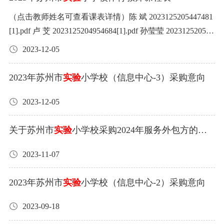
（点击查看）
苏州市
小学校2024年7月30日
实验
（点击教师姓名可查看课表详情）陈 斌 2023125205447481
[1].pdf 卢 芠 2023125204954684[1].pdf 孙莹莹 202312520515
5205[1].pdf顾君兰 202312524515720[1].pdf 潘自军 20231252
2023-12-05
05020710[1].pdf 王 省 2023125205217648[1].pdf刘 鑫 202312
204848422[1].pdf 沈 吉 2023125205044102[1].pdf 吴 政 2023
2023年苏州市
实验
小学校（信息中心-3）采购意向
125205319321[1].pdf侯露雨 202312520474189[71].pdf 沈湘
灏 2082381252051541[1].pdf 叶苏霞 20213125205345633[1].
2023-12-05
pdf刘子琦 20231252049244291[1].pdf 盛雪芳 2028312520512
8924[1].pdf 张 波 2023125205410250[1].pdf
关于苏州市
实验
小学校采购2024年服务外包方的公
告
2023-11-07
2023年苏州市
实验
小学校（信息中心-2）采购意向
2023-09-18