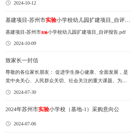
2024-10-12
基建项目-苏州市
实验
小学校幼儿园扩建项目_自评报
告
基建项目-苏州市
小学校幼儿园扩建项目_自评报告.pdf
实验
2024-10-09
致家长一封信
尊敬的各位家长朋友： 促进学生身心健康、全面发展，是
党中央关心、人民群众关切、社会关注的重大课题。为全
面加强和改进新时代学校体育工作，引导广大中小学生广
2024-07-30
泛参与体育运动，养成终身热爱锻炼的习惯，根据上级有
关工作部署，结合“双减”政策、义务教育课后服务等要
2024年苏州市
实验
小学校（基地-1）采购意向公
求，2024年秋季学期开始，学校将吸纳具备参加体育运动
条件的学生进入校园体育俱乐部，提升校内体育活动质
2024-07-06
量，让孩子在体育锻炼中享受乐趣、增强体质、健全人