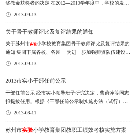
病等责任事故的，由中标人承担一切责任及赔偿一切损
赠奖教金。 公示期一周(2012年12月24日-30日)。如有异
2552 杨红： 18626175611 2017年6月20日 附表一：
小学
奖教金获奖者的决定 在2012—2013学年度中，学校的发
实验
与学校协商妥当后再确定休假时间。如遇突发性病事假，
大青少年学生从小养成良好行为习惯，也有损于营造教书
艳、吴秀芳 六年级：顾华红、陈刚、潘自军、宋菲菲、吴
失。 3、中标人不能将专营权转让或发包给其他供应商。
议，请致电办公室65201415。 中共苏州市
小学校教育集
实验
教育集团2017年每月食堂食品投标表 类别：鲜肉类 品名 产
展、学生的成长、教师的进步，都取得了显著成绩。为了
应第一时间通过电话或委托他人向有关部门负责人请假。
育人的清新校园环境。加强学校禁烟控烟工作，对于建立
2013-09-13
泠玉、张慧、赵海燕 总务后勤：卢芠、胡方平、许蓓兰、
4、中标人依照学校食堂约定时间，将食品准时送到学校，
团委员会 2013年12月24日
地 品牌 单位 月供应量 单价 金额 大排 斤 4500 小排 斤 4000
鼓励先进、树立榜样、弘扬师德，进一步激发广大教职工
（三）请病假须出示正规医院开具的病假条、本人病历及
健康向上的社会风尚，整体提高国民健康水平具有极为重
宋琴、陆雁 本部幼儿园：苏蕙、李薇、薛蔚、陈晓瑜、陈
进入校园要遵守学校制度，并按学校要求做好售后服务工
腿肉（去皮） 斤 1500 夹心（去皮） 斤 1500 肋条（去皮）
的积极性和创造性，经各部门、各年级推荐，经学校评审
化验检查单据。请事假须递交书面申请。 （四）一般情况
关于骨干教师评比及复评结果的通知
要意义。根据中央关于公共场所禁烟的有关要求，结合教
旻丽、居德风、顾丽、黄蕊芳、盛妍、曹昀昀、袁静琦 其
作。合同期满，中标人无违约行为，招标人无息退还履约
斤 1500 肉片 斤 2500 肉丝 斤 2500 牛肉 斤 500 合计 说明：
组考核研究，经校长室批准，决定使用捷嘉电子有限公
下，发生可预见性休假前须办好全部工作交接手续；遇到
育系统实际，现就各级各类学校禁烟有关事项通知如下：
他校区：赵洪、孟丽群、丰新娜、时文磊、鲍桂芳、柴勤
保证金。 5、中标人对招标人提出商品（食品）质量问题需
关于苏州市
小学校教育集团骨干教师评比及复评结果的
实验
1、本次投标中标价精确到角（0.1元）。 2、食品招标具体
司、双虎高分子材料公司、溧阳商会捐赠的“奖教金”，对
突发性病事假，也必须在病、事状况发生当天或者发生后
一、禁止在中小学幼儿园内吸烟。凡进入中小学、中职学
芬 第八届教职工代表大会特邀代表名单 退协：吴锦熙 中共
检查鉴定予以支持，双方有分歧可委托市区食品卫生监督
通知 集团下属各校、各园： 为进一步加强师资队伍建设，
要求见说明书，请各投标人详细了解。 3、本表复印无效，
市实小本部(含幼儿园)和东校区的151位教职员工，给予不
的第一个工作日早晨上课之前，向有关部门负责人交代清
校、幼儿园，任何人、任何地点、任何时间一律不准吸
苏州市
小学校教育集团委员会 苏州市
小学校工会 201
所进行鉴定，鉴定结果符合食品质量标准的，鉴定费由招
实验
实验
2013年上半年以来，在个人申报、备课组推荐的基础上，
未盖学校公章无效。 投标人单位（盖章）： 投标人（签
同等级的奖励。希望所有受到表彰、获得奖励的教职工，
2013-09-13
楚工作情况。 （五）所有出境活动，不管是普通教职工，
烟。校长是学校禁烟第一责任人，不但要率先垂范，还要
3年12月23日
标方承担，否则食品鉴定费由中标人承担，中标人并承担
我集团对推荐对象逐一考核。经研究决定，命名黄立宇等1
名）： 身份证号码： 投标时间： 附表二：
小学教育集
珍惜荣誉，戒骄戒躁，再接再厉，立足本职，创造新的业
实验
还是助理及以上干部，都必须在向有关部门负责人告假的
认真做好具体组织实施工作，加强学校治理，完善禁烟措
相应的经济和法律责任。 八、其他说明 1、投标人对食品
1位教师为苏州市
小学教育集团“骨干教师”；余佳等13
实验
团2017年每月食堂食品投标表 类别：冷冻类 品名 产地 品
绩。 苏州市
小学校 2013年9月10日 2012-2013年度苏州
2013市实小干部任前公示
实验
基础上，向学校行政办公室和国际交流处同时报备（填写
施。要在校门口显眼处设立“无烟校园”或禁烟标志。学校
专营权投标，须在报名时向招标人交投标保证金，金额每
位“骨干教师”复评通过。望各骨干教师进一步发挥引领带
牌 单位 月供应量 单价 金额 鸡腿 斤 3500 鸡翅 斤 3000 鸡肉
市
小学校第20届捷嘉奖教金获奖名单 2013.9.11 一等奖8
实验
相关登记表）。 二、关于请假审批权限： （一）对于一般
不设置吸烟区，不摆放烟具，不出现烟草广告或以烟草品
干部任前公示 经市实小领导班子研究决定，曹蔚萍等同志
类交人民币贰仟元（￥2000.0元）现金，产生中标后，招标
头作用，不断提升自己的专业化水平，为集团发展作出更
斤 4000 鸭 斤 2500 合计 说明： 1、本次投标中标价精确到
人 王 燕、杨 政、阮 静、王 静(语大)、郦 娜、潘一涵、鲍
教职工请假审批权限的规定： 1、病事假请假时间在半天以
牌冠名学校、教学楼。学校小卖部不得销售烟草制品。要
拟提拔任用。根据《干部任前公示制实施办法（试行）》
人把保证金原数退还给未中标人，中标人的投标保证金则
大的贡献。 附件：2013年苏州市
小学教育集团“骨干教
实验
角（0.1元）。 2、食品招标具体要求见说明书，请各投标
桂芳、陈旻莉 二等奖18人 余 佳、李耘雯、蔡红雨、胡方
内的，由年级组长审批并记录。 2、事假时间在半天以上一
做好校外人员进入校园时的禁烟解释和劝导工作。 二、严
之规定，现进行公示。 公示时间：2013年8月11日～2013年
作为合同履约金。 2、若投标时间已到，某类食品不足3家
师”名单 苏州市
小学校教育集团 二○一三年九月十三日
2013-08-11
实验
人详细了解。 3、本表复印无效，未盖学校公章无效。 投
平、袁苏红、张 敏、刘 毓、陆文红、黄立宇、孙雪飞、贾
天以内、病假时间在半天以上三天以内的，由部门负责人
格限制在高等学校内吸烟。所有高等学校建筑物内一律禁
8月17日 公示期间，如对公示对象有需要反映的情况，请致
参加投标，则按相关采购规定由集团指定供应商。 3、投标
附件： 2013年苏州市
小学教育集团“骨干教师”名单 小学
实验
标人单位（盖章）： 投标人（签名）： 身份证号码： 投标
婷赟、蒋 利、徐雯霞、柴勤芬、苏 蕙、俞 璐、黄蕊芳、毕
审批并记录，即幼儿园教职工由幼儿园园长审批并记录，
止吸烟，也不得设置吸烟室，在醒目位置要设置禁烟标识
电65201415。反映情况和问题必须实事求是，客观公正。
人自行承担投标时的一切费用。 4、报名后因故不能参加投
语文：黄立宇、贾婷赟、董 铭 小学科学：张 慧 小学德
苏州市
实验
小学教育集团教职工绩效考核实施方案
时间： 附表三：
小学教育集团2017年每月食堂食品投
金娟 三等奖50人 崔逸静、沈 祎、赵 倩、舒 蓉、吴灵燕、
实验
小学部教师由教导处主任审批并记录，后勤教辅人员由总
和学校禁烟监督电话。根据实际情况可在室外露天区域设
反映人必须提供个人真实信息，以示负责。 苏州市
小学
实验