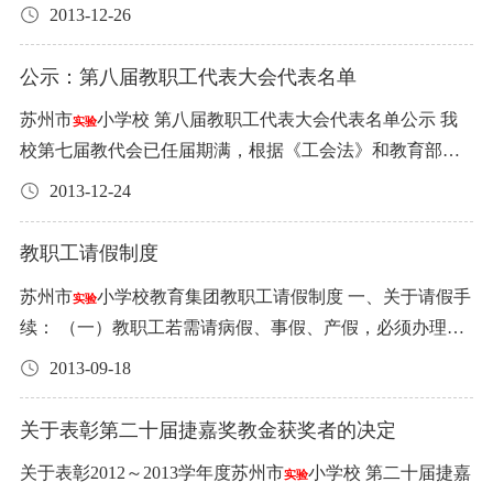
不洁、混有异物、其他感官性异常的商品（食品）； 含有
三届年度优秀教师”的荣誉称号，拟授予市实小本部一年级
奶 9.面包点心 10.南北货大类 11.早点 12.豆制品 （见附表）
小（4个优秀、3个嘉奖）：王晋铮、黄萍萍、戈静芳、吴
2013-12-26
学楼。学校小卖部不得销售烟草制品。要做好校外人员进
毒、有害物质或被的污染的商品（食品）； 未经检验或检
等11个团队“苏州市
小学校教育集团第三届年度优秀团
实验
对招标人资质、投标书及其他要求： 投标人具有独立法人
敏 ③吴小（2个优秀、1个嘉奖）：王菡菁、陆宏杰 ④本幼
入校园时的禁烟解释和劝导工作。 三、建立禁烟工作长效
验不合格商品（食品）； 剩余保质期少于原物品保期的一
队”的荣誉称号。现公示如下： （一）第三届“年度优秀教
资格，独立承担民事责任能力，保持有履约能力。 投标人
（6个优秀、3个嘉奖）：俞 璐、李 薇、宋婷婷、苏 蕙、曹
公示：第八届教职工代表大会代表名单
机制 各级教育行政部门和学校要建立健全规章制度，将履
半以上商品（食品）； 标签标识不完整的定型包装食品；
师”（25人）： 市 实 小 本 部（12人）：许轶、叶秋皎、陈
必须是苏州市有关食品合法生产、加工、销售企业或个体
昀昀、巫莹丹 ⑤新幼（1个优秀、1个嘉奖）：严嘉钰 二、
行禁烟职责纳入教职工考核和学生评价体系。校长是学校
苏州市
小学校 第八届教职工代表大会代表名单公示 我
《食品安全法》规定的其他不符合食品卫生要求，可能对
实验
凉、王燕、崔逸静、严月雯、赵倩、宗菁、陆文龙、孙雪
工商经营户，有相关的经营资质。 投标书内需提供以下材
民办编制2013年度考核优秀名单（21个优秀、14个嘉
禁烟第一责任人，要率先垂范，认真做好具体组织实施工
校第七届教代会已任届期满，根据《工会法》和教育部令
人体健康有影响的商品（食品）。 7、招标人对中标人未能
飞、赵静、彭晓英 相 城 实 小（5人）：王晋铮、严冰、宗
料：（含复印件） （1）.企业营业执照（正副本）、法人
奖）： ①本部（3个优秀、2个嘉奖）：郦 娜、沈梦佳、张
作，设立禁烟监督员，加强禁烟日常动态监督。 中小学校
第32号《学校教职工代表大会规定》，应予以换届。经过
遵守合同的行为经多次协商仍无效的，可取消其专营资
序连、王省、胡宏南 吴江 明珠 学校（2人）：柴勤芬、杜
2013-12-24
代表身份证。 （2）.食品流通许可证、食品安全承诺书。
建波 ②相小（7个优秀、5个嘉奖）：康晶晶、王敏亚、董
和幼儿园禁烟工作是安全文明校园创建的基础工作，是健
全体教职工以工会小组为单位的民主推荐，党委和集团班
格，并追究相关责任。 七、中标人的权利和责任 （一）中
康平 本 部 幼 儿 园（3人）：薛蔚、袁静琦、黄蕊芳 沧浪
（3）.企业近三年的经营业绩、典型客户名单（加盖客户公
卫红、王毅静、郑益萍、徐 清、黄 娟 ③吴小（2个优秀、1
康教育的重要内容，各教育行政部门和学校要统一思想，
子研究审核，通过叶秋皎等71位教职工为第八届教职工代
标人的权利 1、中标人可取得2015年9月1 日至2016年6月30
新城幼儿园（2人）：钱晶莹、郎艳 吴江明珠幼儿园（1
教职工请假制度
章） （4）.报价单：以单价为统一食材报价。 以上投标书
个嘉奖）：蒋易如、彭燕华 ④新幼（6个优秀、4个嘉
高度重视，建立督导检查机制，加强对行政区域内禁烟工
表大会正式代表，退协特邀代表1位。具体名单公示如下：
日学校食堂中标类食品的专营权(供应权)。 2、中标人在合
人）：屈雅琴 （二）第三届年度优秀团队（11个）： 市实
的涉及材料装订成册、投标书正副各一本封在包装内。投
奖）：顾敏娴、张 俭、孙丽娟、尤琳雁、陆淑娟、秦 岭 ⑤
苏州市
小学校教育集团教职工请假制度 一、关于请假手
作的指导，通过明查暗访加大督查力度，对禁烟工作措施
实验
第八届教职工代表大会正式代表名单 一年级：叶秋皎、黄
同期内发现学校无正当理由外购该类食品的行为可制止，
小本部：一年级、二年级、六年级、学生处、信息中心 市
标书包装外应注明投标人的名称、地点、联系方式，投标
吴幼（3个优秀、2个嘉奖）：周梦瑶、巢丽芬、吴国英 奖
续： （一）教职工若需请病假、事假、产假，必须办理相
落实不力的学校进行查处通报。为创造优美的校园环境、
立宇、金文曦、潘一涵、许轶、宗菁 二年级：解超超、崔
向集团招标食堂食品招标小组反映及协商处理。 3、中标人
实小教育集团语文课题中心组 本部幼儿园“种子文化”课题
项目等信息，然后送交招标单位。 时间、地点安排： 投标
励方法：获得“考核优秀”者，在年终绩效考核奖励中兑现3
应手续：向有关部门负责人递交请假条，或口头请假，经
建立良好的教学秩序，保障我市师生身心健康奠定良好基
逸静、李亢、林红、沈祎、汪帆、王燕、叶俭、赵倩 三年
2013-09-18
在合同期内有权要求学校采购食品结算按合同规定时间内
组 沧浪新城幼儿园大班年级组 吴江明珠学校小幼衔接课题
时间为发布公告之日至2017年7月14日15时截止。 投标书送
00元/人。 获得“个人嘉奖”者，在年终绩效考核奖励中兑现
批准方能休假。如有未请假或虽请假但未经批准擅自休假
础。 苏州市教育局 2014年 1月 27日 教育部关于在全国各级
级：莫威、蔡红雨、董越红、姜小红、李耘雯、郦娜、阙
执行。 （二）中标人的责任 1、中标人必须严格按照国
组、吴江明珠学校数学备课组 相城
小学英语教研组 以
实验
交招标单位时须交履约保证金2000元。 开标时间为2017年7
100元/人。 公示期一周（2013年12月26日-1月1日）。如有
的，作旷职论处。 （二）可预见性休假(如婚假、人流假、
各类学校禁烟有关事项的通知 教基一函[2014]1号 各省、自
丽华、舒蓉、杨筱、杨竹翠、叶苏霞、余佳、朱赟 四年
关于表彰第二十届捷嘉奖教金获奖者的决定
家、食品行业的有关标准要求，确保食品质量。 2、中标人
上年度优秀教师奖励3000元/个人，优秀团队奖励3000元/个
月21日，具体时间、地点另行通知。 签约时间为2017年7月
异议，请致电65201415或65191978。 苏州市
小学校教育
实验
非突发性病事假)，必须由教职工本人提前向有关部门负责
治区、直辖市教育厅(教委)，新疆生产建设兵团教育局，部
级：唐颉、葛戴丹、黄斐、王骊、严月雯、张新华 五年
所提供的商品（食品）如因质量问题造成食物中毒或肠道
团队。 奖励经费来源：朗诗·苹果基金、双虎高分子公司捐
25日前。 联系方式：费建中：13915542005 潘飞： 1529562
关于表彰2012～2013学年度苏州市
小学校 第二十届捷嘉
集团 2013年12月26日
实验
人请假，经批准后方可休假；如校方工作安排有困难，须
属各高等学校： 吸烟有害健康。在校园里吸烟，不利于广
级：王静(语)、曹蔚萍、陈凉、金慧、陆红英、彭坚、钱