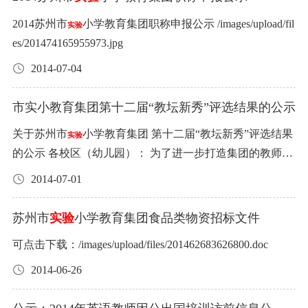
后送交招标单位。 四、时间、地点安排： 投标时间为发布
求进行验收，合格后办理交收手续。 6、招标方有权拒收以
越红、崔逸静、王莉(数)、叶 俭、 顾晓梅、张振娟、钱
必须采取周密的安全措施，避免造成人身和财产损害。由
2、相城 支部：王毅静、王 晶、王 静(语小) 3、吴江 支
公告之日至2015年8月10日15时截止。 投标书送交招标单位
2014苏州市
小学教育集团职称申报公示 /images/upload/fil
下商品（食品），由此造成的一切损失由中标方负责。 腐
实验
艳、许蓓兰、王恺恒、周 娟、张 楠 ②相小：孟丽群、钱春
于乙方行为的不当造成的人身伤害和财产损害，乙方承担
部：赵 洪 4、幼儿园支部：宋婷婷、黄蓉蓉 （三）2014年
时须交履约保证金2000元。 开标时间为2015年8月15日，具
es/201474165955973.jpg
烂变质、酸败、污秽不洁、混有异物、其他感官性异常的
玲、费建忠、奚雪慧、沈晓燕、邹 燕、邱晓星、陈 倩、王
一切责任。 外包服务项目十三：教室课后消杀保洁 1、服
度优秀团队： 1、市实小本部一年级 2、市实小本部二年级
体时间、地点另行通知。 签约时间为2015年8月20日前。
商品（食品）； 含有毒、有害物质或被的污染的商品（食
悦明、 钱春亚、朱 珏、姚 洁(英) ③吴小：柴勤芬、董 铭、
务范围：60个班级的课后清洁、消毒。 2、服务内容： B区
2014-07-04
3、市实小本部四年级 4、市实小本部教务处 5、市实小本
联系方式：费建中：13915542005 潘飞： 15295622552 2015
品）； 未经检验或检验不合格商品（食品）； 剩余保质期
王晓清、高欣欣、杜康平、赵鹏飞、王 蓓 ④本幼：盛 妍、
教室及教室内的课桌椅等进行清洁消毒。每周5次。 3、服
部学生处 6、相城实小小幼衔接课题组 7、相城实小五年级
年7月15日 苏州市
小学教育集团2015年食品类物资招标
实验
少于原物品保期的一半以上商品（食品）； 标签标识不完
蒋怡华、冯佳莹、顾 丽、郑千倩、计秋霞 ⑤新幼：刘 俐、
务最高限价： 150000元（根据现行税法，对甲方征收的和
市实小教育集团第十二届“教坛新秀”评选结果的公示
组 8、吴江明珠学校一年级组 9、本部幼儿园成长组 10、沧
文件 苏州市
小学教育集团2015年食品类物质采购招标书
实验
整的定型包装食品； 《食品安全法》规定的其他不符合食
钱晶莹、张雯婷、杨 斐、刘红燕、郑晓亚 ⑥吴幼：王 莉
本合同有关的税费由甲方承担，对乙方征收的和本合同有
浪新城幼儿园大班年级组 11、吴江明珠幼儿园“优质园”迎
关于苏州市
小学教育集团 第十二届“教坛新秀”评选结果
一、 招标项目 二、投标人资格 三、参与投标人数量 四、
实验
品卫生要求，可能对人体健康有影响的商品（食品）。 7、
(幼大)、屈雅琴、潘 宏、钱惠兰 二、2014年度个人嘉奖：
关的税费由乙方承担） 4、服务基本要求： 1、每天下午4:4
评小组 公示期：2015年1月5日-13日。如有异议，请致电办
的公示 各校区（幼儿园）： 为了进一步打造集团的教师梯
投标说明 五、中标价确定方法 六、中标人的权利和责任
招标人对中标人未能遵守合同的行为经多次协商仍无效
①本部：姜小红、叶秋皎、莫 威、赵 静、黄立宇、李梦
5后对1~6年级的教室以及教室内的课桌椅、橱柜、窗台、
公室65201415。 中共苏州市
小学校教育集团委员会 201
实验
队，促进教师业务能力的提升，鼓励挖掘一批素质好有潜
七、招标人的权利和责任 八、其他说明 一、招标项目 1、
2014-07-01
的，可取消其专营资格，并追究相关责任。 七、中标人的
佳、华 莉、杨 政、莫莉萍、 顾晓岚、芮 蕴、余 佳、宗
讲台、门（门框）、门把手等进行清洁消毒。 2、乙方派出
5年1月5日
力的青年教师，根据苏州市
小学教育集团教坛新秀评比
猪肉（鲜或冷鲜）类2、冷冻鸡鸭类3、大米 4、食用油 5、
实验
权利和责任 （一）中标人的权利 1、中标人可取得2017年9
菁、卢 芠、董越红、崔逸静、王莉(数)、王恺恒、 周 娟 ②
服务人员具体负责甲方教室的清洁、消毒灯服务工作。 3、
制度，经评审小组的全面考核评定，遴选出了一批敬业爱
食用调味品 二、投标人资格 1、投标人必须具有独立法人
苏州市
实验
小学教育集团食品类物资招标文件
月1 日至2018年6月30日学校食堂中标类食品的专营权(供应
相小：孟丽群、钱春玲、奚雪慧、沈晓燕、邹 燕、邱晓
乙方按照甲方的清洁标准进行工作。 4、乙方在服务过程
岗、积极进取，教育观念正确，教学基本功扎实，既有较
资格，独立承担民事责任能力，保证有履约能力。 2、投标
权)。 2、中标人在合同期内发现学校无正当理由外购该类
星、陈 倩、王悦明、钱春亚 ③吴小：柴勤芬、王晓清、高
中，必须采取周密的安全措施，避免造成师生的人身和财
可点击下载：/images/upload/files/201462683626800.doc
高的教育水平，又有较强的教科研能力，在实施素质教育
人必须是苏州市有相关食品合法生产、加工、销售企业或
食品的行为可制止，向集团招标食堂食品招标小组反映及
欣欣、杜康平 ④本幼：盛 妍、蒋怡华、冯佳莹、顾 丽、计
产损害。由于乙方行为的不当造成的人身伤害和财产损
中取得显著成绩的青年教师。经校长室研究决定，对李亢
个体经营户，有相关经营资质。在上述区域内有固定的生
2014-06-26
协商处理。 3、中标人在合同期内有权要求学校采购食品结
秋霞 ⑤新幼：刘 俐、钱晶莹、张雯婷、杨 斐、刘红燕 ⑥吴
害，乙方承担一切责任。 外包服务项目十四：室内绿植租
等21位教师授予苏州市
小学教育集团青年教师“教坛新
产或经营场所，投标冰冻食制品类需在苏州市范围内设有
实验
算按合同规定时间内执行。 （二）中标人的责任 1、中标
幼：王 莉(幼大)、屈雅琴、潘 宏 公示期一周（2014年1月5
摆。 1、服务范围：学校指定场所的绿植。 2、服务内容：
秀”的称号，现在集团内进行公示。 如有意见，请致电本部