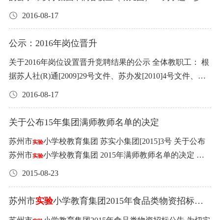
整改和提高措施，并加以落实。
生产或经营场所，投标冰冻食制品类需在苏州市范围内设
务内容：火灾自动报警系统、自动喷水灭火系统、火灾应
造集团的教师梯队，促进教师业务能力的提升，鼓励挖掘
2016-08-17
有冷库并有相关的冷库证。招标方将作实地考察。 3、投标
急照明系统、消火栓系统和消防水池、消防泵房的管理。
一批素质好有潜力的教师，根据苏州市
小学教育集团骨
实验
粮、油要有具备“QS”认证。 4、投标人在三年内没有违反
3、服务最高限价：75000元。 4、服务基本要求： 见《苏
干教师评比制度，经评审小组的全面考核评定，遴选出了
公示：2016年岗位晋升
《食品安全法》行为或因食品质量受有关部门处罚。 5、纳
州市
小学消防系统维护保养方案书》 每年维保结束提供
实验
一批敬业爱岗、积极进取，教育观念正确，教学基本功扎
入苏州市农委、教育局推荐供应商名单的供应商在同等条
学校该项目的实施评估报告。 外包服务项目九：管道专业
关于2016年岗位设置晋升竞聘结果的公示 全体教职工： 根
实，既有较高的教育水平，又有较强的教科研能力，在实
件下优先中标。 三、参与投标人数量 本次集团各学校食堂
维保 1、服务范围：学校的所有管道设施设备。 2、服务内
据苏人社(R)通[2009]29号文件、苏办发[2010]4号文件、苏
施素质教育中取得显著成绩的教师。经校长室研究决定，
食品供应商招标，每类投标项目在三家或三家以上报名的
容： 卫生间管道疏通、雨污水管疏通、食堂污水管疏通、
教人师[2010]11号文件、苏人保事[2011]4号文件精神，按照
对顾婷等19位教师授予苏州市
小学校教育集团“骨干教
2016-08-17
实验
实行公开招标，三家以下由学校集团招标小组确定供应
污水泵的保养和维护。 3、服务最高限价：75000元。 4、
《苏州市
小学校岗位设置实施方案》规定，经过个人申
实验
师”的称号，现在集团内进行公示。公示期一周，如有意
商。 四、投标说明 1、投标人（指法人或法人代表，下
服务基本要求： 1、卫生间管道疏通时间为开学前一周，学
报、工作组复核、考评领导小组评审、校长办公会审定，
见，请致电本部办公室，电话65201415。 苏州市
小学校
关于公布15年集团满师教师名单的决定
实验
同）向招标人递交投标书，表示对招标人在招标说明书和
期中4次。共计10次。 2、每年2次对学校所有雨污水管道包
拟同意蔡红雨等52位同志分级聘用在专技岗位。现将2016
教育集团 二〇一六年八月十五日 附件： 苏州市
小学校
实验
苏州市
小学校教育集团 苏实小集团[2015]3号 关于公布
合同样本中制定的所有条款完全理解、认同，并愿意遵
实验
括窨井用高压疏通车进行疏通。 3、污水泵分季度进行清
年岗位设置晋升分级竞聘结果公示如下： 1、高级教师六级
教育集团 2016年度“骨干教师”公示名单 语文：顾婷、郑益
苏州市
小学校教育集团 2015年满师教师名单的决定 市
守。 2、投标人在投标前向招标人出示下列证件原件验证并
实验
理、清洗和调试。 4、紧急维护响应时间2小时内。 5、每
岗位4人 蔡红雨、赵洪、陈萍、赵蔚岚 2、一级教师八级岗
萍、王晋铮、潘艳 数学：徐清、陈志林、陆巧英 英语：黄
实小教育集团下属各校（园）： 经满师考核及领导班子研
交其复印件：法人或法人代表身份证，或委托人被委托人
年维保结束提供学校该项目的实施评估报告。 外包服务项
位12人 赵静、杨政、孙雪飞、解超超、王静(语大)、许
2015-08-23
娟、郦娜 体育：张建波、陆文龙、盛雪芳 音乐：孙妍妍、
究决定，以下教师圆满完成师徒结对，并顺利满师： 1.苏
身份证。营业执照、食品流通许可证、食品安全承诺书、
目十：空调维保和维修。 1、服务范围：学校的所有空调设
轶、鲍桂芳、沈湘灏、袁苏红、俞璐、蒋怡华、李薇 3、一
王菡菁、裘青 美术：石岚 科学：胡世海 微机：杨竹翠 幼
州市
小学校本部 王恺恒(语)、周 娟(数)、冯 勤(英)、黄
近三年的经营业绩。 3、投标人将投标书按照招标人提供的
实验
施设备。 2、服务内容：对212台中央空调空调维保维修。
级教师九级岗位24人 顾晓梅、吴灵燕、黄斐、顾婷、黄立
苏州市
实验
小学教育集团2015年食品类物资招标公
教：宋婷婷
子群(音)、周 岑(科) 2.苏州相城
小学校 蒋姝芳(语)、梁
格式、样本分类每类填写一张。投标方应把标书装入信封
实验
告
3、服务最高限价 100000 元。 4、服务基本要求： 定期维
宇、董铭、吴泠玉、陈凉、严冰、宗序连、芮蕴、史宜