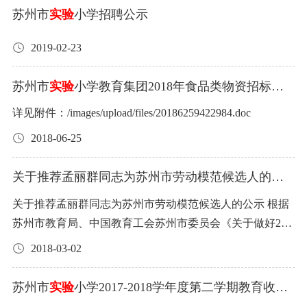
见，请在公示期内与学校工会联系。 苏州市
小学校 201
扫、抢修、安全技术服务。2、校园配电管理系统维护。包
实验
苏州市
实验
小学招聘公示
9年3月18日 附：简要事迹 苏州市
小学校创办于1905
括常规动力、配电箱运行巡视、低压出线电缆至一级配电
实验
年，是中国近代建立最早的实施现代教育体制和教学方法
2019-02-23
箱上桩头部分电缆运行、楼层配电系统巡视、配电设施保
的示范
小学。学校目前占地80亩，有59个小学班，18个
养和检测、红外热成像检测、应急抢修服务等。 3、服务最
实验
幼儿班，近3000名学生，236名教职工。学校以习近平新时
苏州市
实验
小学教育集团2018年食品类物资招标文
高限价：90000元（根据现行税法，对甲方征收的和本合同
件
代中国特色社会主义思想为指导，以“给学生最美好的童
有关的税费由甲方承担，对乙方征收的和本合同有关的税
详见附件：/images/upload/files/20186259422984.doc
年，给人生最坚实的起步”为愿景，构建培育学生“诚、
费由乙方承担） 4、服务基本要求： （1）每月安排专职工
2018-06-25
仁、智、健”核心素养的课程体系；持续深入地研究和实
程师现场巡视，检查各种运行资料和设备，及时掌握设备
践“科学取向”教学；建立覆盖教师整个职业周期的专业发
运行动态。 （2）对变电所电气设备运行的异常情况及时分
关于推荐孟丽群同志为苏州市劳动模范候选人的公
展体系；开展科学、规范、精细的现代学校管理。近年
析，与业主协商处理措施，消除隐患。 （3）协助完成供电
示
来，学校的教学成果获得了国家、省、市教学成果奖。学
公司春秋季安全大检查的检查项目。 （4）帮助建立电气运
关于推荐孟丽群同志为苏州市劳动模范候选人的公示 根据
校获得了较高的社会美誉度，荣获了江苏省文明校园、江
行检修、试验等安全规章制度及管理制度。 （5）提供24小
苏州市教育局、中国教育工会苏州市委员会《关于做好201
苏省德育先进学校、江苏省教科研先进单位、苏州市文明
时紧急故障热线服务。（材料甲方提供） （6）按照供电公
8年苏州市劳动模范推荐命名工作的通知》精神，经民主推
2018-03-02
单位标兵等荣誉。
司要求定期做好预防性试验。（材料费另计） （7）紧急维
荐，学校党委审议，拟推荐我校孟丽群同志为苏州市劳动
护响应时间2小时内。 （8）每年维保结束提供学校该项目
模范候选人，现予以公示，公示时间5天。 在公示期间，如
苏州市
实验
小学2017-2018学年度第二学期教育收费
的实施评估报告。 外包服务项目四：绿化养护和草花摆
对该同志有异议，请以口头或书面形式向学校工会反映。
公示