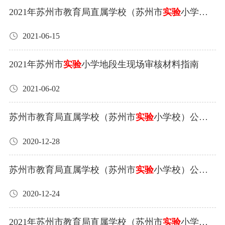
8962177322。本次外包服务项共二十项，均单独分开招服
2021年苏州市教育局直属学校（苏州市
实验
小学
务外包方。现将具体要求公示如下： 外包服务项目一：水
校）公开招聘高层次、紧缺人才拟录用公示
泵房维保与维修 1、服务范围：甲方水泵房内的机电设备维
2021-06-15
护。 2、服务内容： 泵房二次供水系统维保、游泳池供水
系统维保和维修、生活水箱清洗服务。 3、服务最高限价：
2021年苏州市
实验
小学地段生现场审核材料指南
45000元（根据现行税法，对甲方征收的和本合同有关的税
2021-06-02
费由甲方承担，对乙方征收的和本合同有关的税费由乙方
承担） 4、服务基本要求： （1）、供水水泵：外表清洁，
苏州市教育局直属学校（苏州市
实验
小学校）公开
螺丝紧固。温度监控，密封检查。噪音控制。 （2）、控制
招聘应届高层次紧缺人才面试成绩公示
系统：每季度外观专业清洁，一年四次。电路螺丝紧固，
2020-12-28
避免松动。电路检查，检察原件是否老化。 （3）、游泳池
设备系统：外表清洁，螺丝紧固。温度监控，密封检查。
苏州市教育局直属学校（苏州市
实验
小学校）公开
做好电机柜的管理，做好游泳池的清洗和配水工作。
招聘应届高层次紧缺人才面试成绩公示
（4）、每年寒假和暑假两次对学校生活用水水箱清洗。清
2020-12-24
洗人员必须两人在场。 （5）、清洗后的水箱必须通过第三
方检测机构的检测。 （6）、加强对整个水泵房的管理，做
2021年苏州市教育局直属学校（苏州市
实验
小学