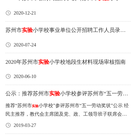
好标识系统，加快智能化管理进程。 （7）、对可能出现的
校）公开招聘 应届高层次紧缺人才进入面试考生名
维修零部件出具维修单价。 (8)、紧急维护响应时间2小时
2020-12-21
单公告
内。 （9）、每年维保结束提供学校该项目的实施评估报
苏州市
实验
小学校事业单位公开招聘工作人员录用
告。 外包服务项目二：电梯维保。 1、服务范围：甲方电
公示
梯。 2、服务内容：甲方电梯的维护保养、维修服务。 3、
2020-07-24
服务最高限价：30000元（根据现行税法，对甲方征收的和
本合同有关的税费由甲方承担，对乙方征收的和本合同有
2020年苏州市
实验
小学校地段生材料现场审核指南
关的税费由乙方承担） 4、服务基本要求： （1）、维保见
《苏州市
小学电梯维保项目及内容要求》 （2）、维修
实验
2020-06-10
请出具维修单价。 （3）、紧急维护响应时间2小时内。
（4）、每年维保结束提供学校该项目的实施评估报告。 外
公示：推荐苏州市
实验
小学校参评苏州市“五一劳动
包服务项目三：电力维保和高配间维保。 1、服务范围：甲
奖状”
推荐“苏州市
小学校”参评苏州市“五一劳动奖状”公示 经
方所有电力设施包括甲方变电所。 2、服务内容：1、高配
实验
民主推荐，教代会主席团及党、政、工领导班子联席会议
间维护：自供电公司10KV交接点开始，至变电所低压配电
审议通过，拟推荐“苏州市
小学校”参评苏州市“五一劳动
柜出线开关为止，包括变电所内所有开关柜、电缆（母
实验
2019-03-27
奖状”。特此公示！公示期3月18日至3月22日。如对此有意
线）、变压器等电器设备。甲方变电所巡视、检查、清