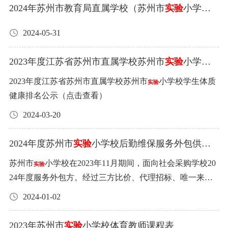
格、锤炼意志。在此，学校提出如下倡议： 一是家校共
2024年苏州市教育局直属学校（苏州市
实验
小学
校）公开招聘高层次、紧缺人才进入面试考生名单
育，帮助养成终身运动习惯。在校园内，学校将着力保障
2024-05-31
公告
孩子每天体育运动1小时；在家庭生活中，倡导家长每天陪
伴孩子一起进行休育运动1小时，通过《江苏省名师空中课
2023年度江苏省苏州市直属学校苏州市
实验
小学校
堂·冠军带我练》等专栏学习专业化运动技术技能，营造家
学生体质健康排名公示
庭运动良好氛围，帮助孩子养成终身运动的良好习惯。 二
2023年度江苏省苏州市直属学校苏州市
小学校学生体质
实验
是鼓励支持，选择适宜体育运动项目。2024年秋季学期，
健康排名公示（点击查看）
学校将开设篮球、足球、健美操、中国象棋、国际象棋、
2024-03-20
跆拳道、童戏（传统游戏）、双摇绳、田径、羽毛球、乒
乓球、拉丁舞等多个体育俱乐部运动项目。届时，请各位
2024年度苏州市
实验
小学校后勤维保服务外包供方
家长指导孩子，根据自己的兴趣爱好、身体条件、健康状
公示
苏州市
小学校在2023年11月期间，面向社会采购学校20
况自主选择适合的体育运动项目参加。 三是安全第一，切
实验
24年度服务外包方。经过三方比价、代理招标、唯一来
实保障体育运动安全。学校将认真执行有关部门的相关规
源、政府指定等多种途径，现确定以下单位为2024年学校
定，保障全体学生在校参与体育运动期间的安全。同时，
2024-01-02
后勤维保服务外包方。特此公示。如有疑问，请致电65101
也请家长做好安全监护和教育工作，在家庭体育运动中落
272，感谢您的关注。2024年度后勤维保服务外包供方.pdf
实各项防护措施。 感谢您对学生身心健康的关心与爱护！
2023年苏州市
实验
小学校体育教师课程表