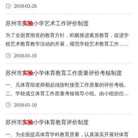
放。 绿化服务范围：校园区域包括幼儿园全部绿化。草花
联系电话：65201415，65191978 拟定于2018年3月5日召开
2018-02-26
摆花见《苏州市
小学草花摆放方案》 服务内容： 3、服
教代会。 苏州市
小学校 2018年3月2日
实验
实验
务最高限价： 120000元（根据现行税法，对甲方征收的和
苏州市
实验
小学艺术工作评价制度
本合同有关的税费由甲方承担，对乙方征收的和本合同有
为了全面贯彻党的教育方针，积极推进素质教育，促进学
关的税费由乙方承担） 4、绿化服务要求：《苏州市
小
实验
校艺术教育教学活动的开展，规范学校艺术教育工作，提
学年度养护年度计划》 外包服务项目五：新风系统的维护
高艺术教育工作的质量，促进学生全面和谐发展，特制订
2018-01-10
保养 1、服务范围：幼儿园新风系统。 2、服务内容：幼儿
本制度: 一、 重视艺术教育工作，构建艺教管理网络。做到
园新风系统的维护保养。 详见《苏州市
小学新风维护保
实验
有校级领导分管学校艺术教育工作，有校中层干部具体负
苏州市
实验
小学体育教育工作质量评价考核制度
养要求》 3、服务最高限价：75000元（根据现行税法，对
责艺术教育工作，将艺术教育工作列入学校学年、学期工
甲方征收的和本合同有关的税费由甲方承担，对乙方征收
一、凡体育组老师都必须按时接受工作质量的评价考核。
作计划之中。 二、 学校艺术教育工作评估指标体系应参照
的和本合同有关的税费由乙方承担） 4、服务基本要求：
二、学校成立体育工作质量考核领导小组。由小组担任组
《江苏省艺术教育评估标准》制订，必须包括上级规定的
见学校《苏州市
小学新风系统维护方案》 每年维保结束
实验
长，主管综合学科的老师担任副组长、体育教研组长同时
指标内容。严格按《学校艺术工作管理规定》和《学校艺
2018-01-10
提供学校该项目的实施评估报告。 外包服务项目六：烟道
参加。 考核领导小组的职责是： 1.拟定考核内容及评价标
术工作方案》要求研制艺术教育工作评估指标体系并进行
清洗和隔油池清洗。 1、服务范围：甲方食堂油烟道（包括
准。 2.确定考核方法 。 3.定考核时间。 4.研究奖惩办法。
分工，组织全体艺术老师按照体系进行实施。 三、 严格执
苏州市
实验
小学体育教育评价制度
幼儿园食堂）和隔油池。 2、服务内容：每年两次对学校食
5.写考核总结。 6.根据考核中发现的情况提出改进、提高工
行课程标准，开齐开足艺术类必修课程，艺术学科的教学
堂油烟道大清洗，每月对油烟道保洁清洗。每月对隔油池
一、为全面提高体育学科教育质量，认真落实开展对体育
作的意见和建议。 三、考核内容包括：出勤情况、工作态