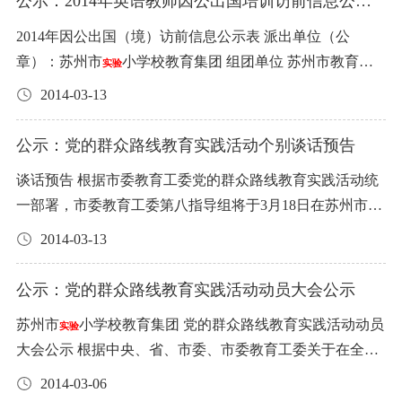
公示：2014年英语教师因公出国培训访前信息公示
冷库并有相关的冷库证。招标方将作实地考察。 3、投标
人必须严格按照国家、食品行业的有关标准要求，确保食
日-1月13日）。如有异议，请致电65201415或65191978。
美化学校场室的绿植，做好绿植的养护。 3、服务最高限价
表
办公室，电话65201415。 苏州市
小学教育集团 二〇一
粮、油要有具备“QS”认证。 4、投标人在三年内没有违反
实验
品质量。 2、中标人所提供的商品（食品）如因质量问题造
2014年因公出国（境）访前信息公示表 派出单位（公
苏州市
小学校教育集团 2015年1月5日
40000元。 4、服务基本要求： 1、按要求、按品种摆放到
实验
四年七月一日 附件： 苏州市
小学教育集团 第十二届“教
《食品安全法》行为或因食品质量受有关部门处罚。 三、
实验
成食物中毒或肠道病等责任事故的，由中标人承担一切责
章）：苏州市
小学校教育集团 组团单位 苏州市教育局
位。见《苏州市
小学绿植摆放要求》 2、做好绿植的养
实验
实验
坛新秀”公示名单 语 文：李 亢、郑益萍、王晓丽、王晋
参与投标人数量 本次集团各学校食堂食品供应商招标，每
任及赔偿一切损失。 3、中标人不能将专营权转让或发包给
人员情况 序号 姓名 单位 职务 1 吴沁昱 苏州市
小学校
护。 外包服务项目十五：校园零星维修： 1、服务范围：
实验
2014-03-13
铮、华 静 数 学：李 音、徐 清、陆巧英 英 语：黄 娟、郦
类投标项目在三家或三家以上报名的实行公开招标，三家
其他供应商。 4、中标人依照学校食堂约定时间，将食品准
小学英语教师 2 黄娟 苏州相城
小学 小学英语教师 3 徐
学校内所有突发的零星的维修。 2、服务内容： 维修。 3、
实验
娜、赵 倩 体 育：盛雪芳、张建波、丁 梅、胡宏南 美 术：
以下由学校集团招标小组确定供应商。 四、投标说明 1、
时送到学校，进入校园要遵守学校制度，并按学校要求做
佳 苏州相城
小学 小学英语教师 出访国家（地区） 新西
服务最高限价100000元。 4、服务基本要求： 1、维修及
实验
公示：党的群众路线教育实践活动个别谈话预告
石 岚 幼 教：袁静琦、宋婷婷、丰新娜、钱 烨、顾敏娴
投标人（指法人或法人代表，下同）向招标人递交投标
好售后服务工作。合同期满，中标人无违约行为，招标人
兰 出访任务 培训 往返航线 上海-奥克兰-上海 邀请单位介
时，维修质量较好。 2、出具维修价目表，按实际发生计
书，表示对招标人在招标说明书和合同样本中制定的所有
谈话预告 根据市委教育工委党的群众路线教育实践活动统
无息退还履约保证金。 5、中标人对招标人提出商品（食
绍 新西兰Unitech 技术学院 经费来源及预算 派员单位支
算。 3、紧急维护响应时间2小时内。 外包服务项目十六：
条款完全理解、认同，并愿意遵守。 2、投标人在投标前向
一部署，市委教育工委第八指导组将于3月18日在苏州市
品）质量问题需检查鉴定予以支持，双方有分歧可委托市
实
付，36020元人民币/人 公示期限和方式 公示方式：校内公
食材和饮用水的第三方检测： 1、服务范围：食材和饮用
招标人出示下列证件原件验证并交其复印件：法人或法人
小学校进行个别谈话。谈话内容主要是： 1、对苏州市
区食品卫生监督所进行鉴定，鉴定结果符合食品质量标准
验
实
告区域和校园网 公示期限：2014年3月17日～3月21日 行程
水。 2、服务内容： 3、服务最高限价30000元。 4、服务基
2014-03-13
代表身份证，或委托人被委托人身份证。营业执照、食品
小学校领导班子和党员领导干部在“四风”方面情况进行总
的，鉴定费由招标方承担，否则食品鉴定费由中标人承
验
安排： 第一天：启程前往新西兰 第二天：到达新西兰 第三
本要求： 1做好每月一次的检测。检测项目：大肠杆菌、菌
流通许可证、食品安全承诺书、近三年的经营业绩。 3、投
体评价。 2、对苏州市
小学校领导班子和党员领导干部
担，中标人并承担相应的经济和法律责任。 八、其他说明
实验
天：新西兰文化及学校简介 第四天：语法教学 第五天：口
公示：党的群众路线教育实践活动动员大会公示
落总数、洗涤剂残留和个别食物的单项必检指标。 外包服
标人将投标书按照招标人提供的格式、样本分类每类填写
在“四风”方面存在的突出问题。 3、对搞好党的群众路线教
1、投标人对食品专营权投标，须在报名时向招标人交投标
语教学 第六天：听力教学 第七天：单词教学 第八天：周末
务项目十七：厨房设备维保和维修。 1、服务范围：学校食
苏州市
小学校教育集团 党的群众路线教育实践活动动员
一张。投标方应把标书装入信封密封后在规定时间内交招
实验
育实践活动的意见建议等。 请按照谈话内容要求，提前做
保证金，金额每类交人民币贰仟元（￥2000.0元）现金，产
休息 第九天：周末休息 第十天：电子备课 第十一天：外语
堂的灶具、蒸箱、热风循环消毒柜、保温餐车、洗碗一体
大会公示 根据中央、省、市委、市委教育工委关于在全党
标组负责人，超过截止时间该标书无效。 4、投标人若有质
好谈话准备。 中共苏州市委教育工作委员会 党的群众路线
生中标后，招标人把保证金原数退还给未中标人，中标人
教学研究 第十二天：外语教学研究 第十三条：外语教学交
机等设施设备维护。 2、服务内容： 每月上门维保一次，
深入开展党的群众路线教育实践活动的统一部署，苏州市
量售后服务承诺的在专页附上。 5、招标价格：肉类、冷冻
实
教育实践活动第八指导组 2014年3月12日
2014-03-06
的投标保证金则作为合同履约金。 2、若投标时间已到，某
流与探讨 第十四天：外语教学交流与探讨 第十五天：周末
对所有设备检查一遍。 对食堂设备维修（见价目表） 紧急
小学校教育集团定于2014年3月12日（周三）下午14：4
验