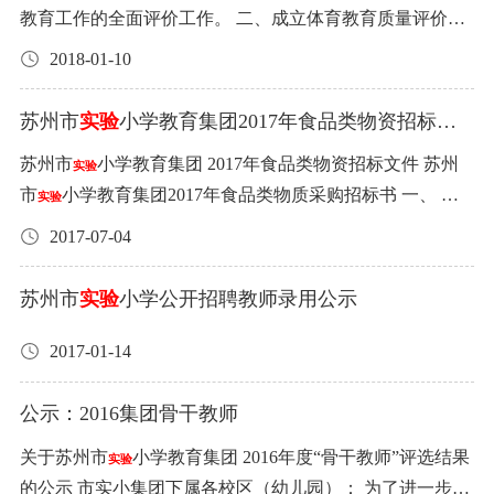
能坚持基本常规，对学生的成绩考核科学、规范，课堂教
清洁，每年两次对隔油池用机器清洗。 3、服务最高限价：
教育工作的全面评价工作。 二、成立体育教育质量评价小
度、履行本岗职责情况、工作效果等。由考核领导小组根
学效果较为显著。 四、 按规定要求配备专用教室，配备现
49000元（根据现行税法，对甲方征收的和本合同有关的税
组，学校由主管综合学科的老师担任组长，教研组长及部
据不同时 期的要求及各岗工作范围拟定详细考核提纲。
2018-01-10
代化信息技术设备以及音乐、美术教学器材，订制并用好
费由甲方承担，对乙方征收的和本合同有关的税费由乙方
分体育教师代表参加。 三、教育质量评价小组在全面教育
四、每学期考核一次。 五、考核结果填入业务档案。考核
艺教音像材料。每年有艺教活动经费投入，添置演出服
承担） 4、服务基本要求： 每年寒假和暑假两次大清洗食
质量评价的基础上参考体育组每个学期教育工作重点，研
结果作为全体教职工晋级、职称评定、选先进及选送外出
苏州市
实验
小学教育集团2017年食品类物资招标文
装、艺教设备，维修保养艺教器材。 五、定时、定地点开
堂油烟道。 每月中旬小清洗油烟道。 每年维保结束提供学
究确定评价的内容，制订评价标准，确定评价的方法及时
件
学习的重要参考资料。
展学校艺术教研活动，一次活动突出一个主题，解决一个
苏州市
小学教育集团 2017年食品类物资招标文件 苏州
实验
校该项目的实施评估报告。 外包服务项目七：学生饮用水
间，并将评价后的材料进行分析，做出评价总结报告，提
问题。活动做到有布置、有活动记录。 六、学校面向全体
市
小学教育集团2017年食品类物质采购招标书 一、 招
实验
1、服务范围：饮用水。 2、服务内容：乙方提供符合国家
出体育教学改进 教育工作的意见及建议。 四、每学期末开
学生组织开展艺术课外活动，因地制宜建立学生艺术社团
标项目 二、投标人资格 三、参与投标人数量 四、投标说明
卫生标准的天然泉水。 3、服务最高限价：210000元。 4、
展评价活动。 五、教育质量结果与奖惩制度挂勾。 （详见
2017-07-04
或兴趣小组，艺术课外活动落实，做到有计划、有时间、
五、中标价确定方法 六、中标人的权利和责任 七、招标人
服务基本要求： 1、乙方派出服务人员具体负责甲方的送
苏州市
小学考核制度） 六、每学期教育质量评价总结应
实验
有措施、有师资、有制度。学校每学年必须组织一次全校
的权利和责任 八、其他说明 一、招标项目 1、鲜肉（鲜或
水、清洗、消毒灯服务工作。 2、乙方保证及时送给到各班
作为下阶段制订教育工作计划的重要参考资料。
苏州市
实验
小学公开招聘教师录用公示
性的艺术节活动，丰富校园生活。重视环境建设，营造格
冷鲜）类 2、冷冻类 3、大米 4、食用油 5、食用调味品 6、
级。 3、乙方按照甲方的饮用水标识体系工作。 乙方在服
调高雅、富有美感、充满朝气的校园文化艺术环境。 七、
蛋类 7、水果 8、牛奶 9、面包点心 10、南北货大类 11、早
2017-01-14
务过程中，必须采取周密的安全措施，避免造成师生的人
积极组织学生参加各级各类艺术竞赛活动，学校有鼓励师
点 12、豆制品 二、投标人资格 1、投标人必须具有独立法
身和财产损害。由于乙方行为的不当造成的人身伤害和财
生参加艺术竞赛活动的措施。 八、每学年进行一次综合自
人资格，独立承担民事责任能力，保证有履约能力。 2、投
公示：2016集团骨干教师
产损害，乙方承担一切责任。 饮用水和饮水机的清洗要每
评，形成学校自评报告，根据评估结果，为制订下一阶段
标人必须是苏州市有相关食品合法生产、加工、销售企业
次检测，并能通过甲方的第三方检测。 外包服务项目八：
关于苏州市
小学教育集团 2016年度“骨干教师”评选结果
实验
工作计划提供决策依据。对自评达标的项目要制订相应的
或个体经营户，有相关经营资质。在上述区域内有固定的
消防维保 1、服务范围：学校的所有消防设施设备。 2、服
的公示 市实小集团下属各校区（幼儿园）： 为了进一步打