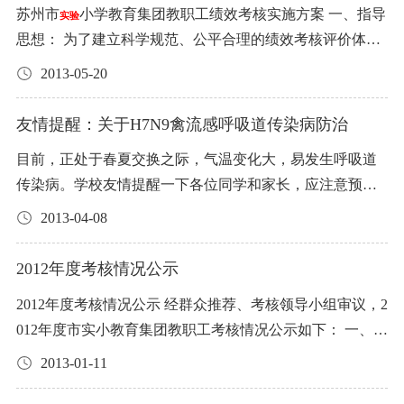
标，则应提前二天通知招标人。 5、投标截止时间：2015年
育：王 静(语大)、杨 政 幼 儿 园：顾 筠、盛 妍、居德凤、
标表 类别：大米、食用油 品名 规格 品牌 单位 月供应量 单
袁晴靖、杨 筱、朱 赟、孙莹莹、吴嘉琳、张新华、陈 芳、
苏州市
小学教育集团教职工绩效考核实施方案 一、指导
务处主任审批并记录，基地教职工由基地负责人审批并记
置少量吸烟区，并要设置明显的引导标识和“吸烟有害健
实验
校 2013年8月11日 公示名单 曹蔚萍，女，1971.7.3出生，19
8月10日下午3：00。 6、对投标人的经营场所逐个实地考
钱晶莹、王 莉 2013年通过复评的“骨干教师”名单 小学语
价 金额 大米 斤 35000 非转基因食用油 升 3000 金龙鱼 升 2
王 骊、俞家骊、宋 贤、钱 艳、王 莉、陆文龙、堵佳璐、
思想： 为了建立科学规范、公平合理的绩效考核评价体
录。 3、事假时间在一天以上、病假时间在三天以上的必须
康”等提醒标识。吸烟区设置应符合消防要求，远离师生集
94.8.1参加工作，大学学历，中高，现任市实小信息中心副
察、论证是否符合招标要求。时间为投标截止日期后的5个
文：余 佳 小学数学：严 冰、戴 军 小学英语：鲍桂芳 小学
000 大豆油 升 1500 玉米油 升 500 合计 说明： 1、本次投标
朱 瑾、赵 静、邹莲芳、李 音、宗 菁、顾晓梅、宋菲菲、
系，正确评价学校教职工的德才表现和工作实绩，根据
由校长室审批。 （二）对于中层助理及以上行政管理人员
中场地和必经通道。有条件的学校要安装烟雾报警、视频
主任(主持工作)。拟任市实小信息中心主任，拟免去其信息
2013-05-20
工作日内。 7、开标时间：2015年8月15日下午3：00 8、签
音乐：陆红英 小学体育：王 省、叶苏霞 小学美术：谈文化
中标价精确到角（0.1元）。 2、食品招标具体要求见说明
金文曦、胡世海、吴秀芳、钟惠清、许 芳、张振娟、沈
《义务教育学校教职工绩效考核的指导意见》的文件精
请假审批权限的规定： 1、中层助理和副职在工作日内请假
设备等装置，加强对吸烟的监控，防止有人在相对独立的
中心副主任职务。 陈凉，男，1979.11.28出生，2001.8.1参
约时间为2015年8月20日 9、投标、开标地点：相城区采莲
幼 儿 园：俞 璐、陈旻莉、陈晓瑜、黄蕊芳、蒋怡华
书，请各投标人详细了解。 3、本表复印无效，未盖学校公
蕾、周黎雅、唐 琴、顾晓岚、王洪波、金钰生、陈娟萍、
神，结合学校实际，在原有《结构工资实施细则》和《年
半天及以上的，须向分管副校长请示；中层正职和副校长
办公室或
室内吸烟。采取有效措施，鼓励引导有吸烟习
实验
加工作，大学学历，小高，中共党员。拟任市实小信息中
友情提醒：关于H7N9禽流感呼吸道传染病防治
路1268号，相城
小学内苏州市
小学教育集团后勤保障
实验
实验
章无效。 投标人单位（盖章）： 投标人（签名）： 身份证
薛 蔚、顾 丽、王 玲、胡春芳、盛 妍、宋婷婷、巫莹丹、
度考核奖励实施细则》的基础上，以“尊重规律、以人为
在工作日内请假半天及以上的，须向校长请示。 2、因接有
惯的师生戒烟。 三、加强吸烟有害宣传教育。地方各级教
心副主任。 史宜橙，女，1982.12.16出生，2002.8.1参加工
管理中心 10、咨询电话：65753510 联系人： 费建中139155
目前，正处于春夏交换之际，气温变化大，易发生呼吸道
号码： 投标时间： 附表四：
小学教育集团2017年每月
郑千倩、刘 倩、杨纯璐、孙 芳 鼓励奖75人 陈郦琦、华
实验
本；以德为先、注重实绩；激励先进、促进发展；客观公
校长批示文件的外出开会、培训，须向部门负责人和成员
育部门和学校要采取多种形式，利用世界无烟日、新生入
作，大学学历，小高。拟任市实小教务处副主任。 姜小
42005 潘 飞15295622552 2015年7月15日
小学教育集团2
实验
传染病。学校友情提醒一下各位同学和家长，应注意预防
食堂食品投标表 类别：食用调味品 品名 规格 品牌 单位 月
静、王 婧、叶 俭、汪 燕、杨竹翠、王 晶、陈莉萍、顾
正、简便易行”为准绳，特制定本绩效考核实施方案。 二、
告知。 3、直接来电来函但未有校长批文的外出事宜，须先
学等重要时间节点，利用课堂、讲座、党团活动等对学生
红，女，1970.10.24出生，1988.8.1参加工作，大学学历，
015年每月食堂食品投标表 类别：鲜肉 品名 产地 品牌 单位
人感染H7N9禽流感和其他呼吸道传染病，加强自我防护：
供应量 单价 金额 盐 斤 1200 酱油 升 500 醋 升 100 味精 斤
蕊、朱桂珍、阙丽华、王静(数)、张 华、祁 昀、査 青、叶
基本原则： 1、实施绩效工资，应该更有利于整个集团的稳
报校长室请示，由校长室决定。 （三）全体教职工在暑
2013-04-08
开展禁烟教育。讲透吸烟的危害性，普及基本医学知识，
小高。拟任市实小学生处副主任。 黄斐，女，1980.3.3出
月供应量 单价 金额 大排 斤 2850 小排 斤 1000 方肉 斤 2000
一、保持良好生活习惯。注意营养平衡，保持充足的睡眠
300 鸡精 斤 300 白糖 斤 1200 黄酒 升 500 合计 说明： 1、
苏霞、高欣欣、华 莉、顾涛英、陈 玲、盛雪芳、徐玉桦、
定、健康发展。 2、实施绩效工资，应该更有利于推动教职
假、寒假外出旅游的，均须向分管负责人告知报备（小学
让远离烟草成为广大教职员工和学生的自觉行为，让吸烟
生，2000.8.1参加工作，大学学历，硕士学位，小高。拟任
肉片 斤 1500 肉丝 斤 2000 肉酱 斤 2150 合计 说明： 1、本
和休息，多吃水果、多饮水，不吃不洁果蔬，不饮生水，
本次投标中标价精确到角（0.1元）。 2、食品招标具体要
张建波、曹晨路、张 彬、朱艺哲、陆红英、石 岚、张 云、
工的工作积极性、主动性、创造性。奖勤罚懒，多劳多
2012年度考核情况公示
教师向年级组长，幼儿园教师向分管副园长，年级组长向
者争相戒烟成为时尚，劝阻吸烟，拒绝二手烟，共同创造
市实小学生处主任助理，兼少先队大队辅导员。 叶秋皎，
次投标中标价精确到角（0.1元）。 2、食品招标具体要求
避免疲劳。 二、注意保持个人卫生。勤洗手，室内勤通风
求见说明书，请各投标人详细了解。 3、本表复印无效，未
吴泠玉、余 静、张 莹、黄 嫣、张 慧、陈章冬、马礼仪、
得，责重多得，质优多得，坚决避免出现“做多做少一个
教务处主任，后勤教辅人员向总务处主任，中层助理和副
一个良好的无烟氛围。 四、建立禁烟工作长效机制。各地
女，1979.10.2出生，1999.8.1参加工作，大学学历，小高，
见说明书，请各投标人详细了解。 3、本表复印无效，未盖
2012年度考核情况公示 经群众推荐、考核领导小组审议，2
换气。打喷嚏、咳嗽、擦鼻、涕要用纸巾、手帕掩盖口
盖学校公章无效。 投标人单位（盖章）： 投标人（签
相菊苏、蔡文钰、吴沁昱、汪 帆、赵 亮、徐建国、许蓓
样、做好做坏没区别”的倾向。 三、考核对象：本集团各校
职向分管副校长，中层正职和副校长向校长），并须讲明
要结合实际广泛开展“无烟校园”创建活动，建立督导检查
中共党员。拟任市实小一年级级部主任。 解超超，女，197
学校公章无效。 投标人单位（盖章）： 投标人（签名）：
012年度市实小教育集团教职工考核情况公示如下： 一、20
鼻。少去人多拥挤的地方。 三、学生如果一旦出现发热
名）： 身份证号码： 投标时间： 附表五：
小学教育集
兰、宋 琴、许 蕾、陆 雁、傅 虹、顾胜林、张 强、龚秀
实验
区所有在编在职在岗的教职工（包括公办编制教职工、民
外出地点和时限。 （四）年级组长、部门负责人、分管副
机制，加强对行政区域内学校禁烟工作的检查和指导，对
8.7.16出生，1999.8.1参加工作，大学学历，小高，中共党
身份证号码： 投标时间：
小学教育集团2015年每月食
12年度考核优秀： 1、市实小本部 王 燕、姜小红、舒 蓉、
实验
（体温超过37.5℃）、伴有咳嗽、流涕等呼吸道症状，请立
团2017年每月食堂食品投标表 类别：蛋类 品名 规格 品牌
芬、彭 坚、吴 坚、邱 劼、朱筱珏、陈敏静、陈建雄、明漫
2013-01-11
办编制教师）。 四、绩效工资构成及发放形式： 绩效工资
校长必须及时把自己审批的请假情况报校长室。 三、关于
禁烟工作措施落实不力的学校要进行查处通报。学校要建
员。拟任市实小二年级级部主任。 莫威，女，1975.9.28出
堂食品投标表 类别：冷冻鸡鸭 品名 产地 品牌 单位 月供应
李耘雯、袁晴靖、黄 斐、杨 政、唐 颉、吴嘉琳、袁苏红、
即到医院诊治，并在家休息，待疾病痊愈后凭医院复课证
单位 月供应量 单价 金额 洋鸡蛋 斤 4000 合计 说明： 1、本
丹、张 迎、黄克华、华建伟、游金妹、田雪琴、顾福妹、
分为基础性绩效工资和奖励性绩效工资两部分，基础性绩
请假期间的工资奖金扣发规定： （一）病假1天扣当月结构
立健全规章制度，将履行禁烟职责纳入教职工考核和学生
生，1996.8.1参加工作，大学学历，硕士学位，中高，中共