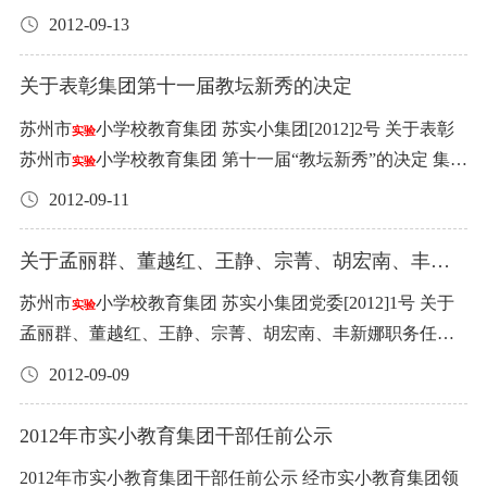
实小东校区数学组 7、吴江明珠学校双语教研组 8、本部幼
名）： 身份证号码： 投标时间： 附表十：
小学教育集
实验
师是学校的一项重要工作，关系到学校事业的可持续发
奖和年终奖（按扣除“专项津贴”、“结构工资”和“奖优金”后
资、奖金而导致家庭成员平均生活费在市平均生活费标准
园（1人）：陈 萍 （二）第四届师德先进（15人）： 市 实
2012-09-13
(2012年12月20日-26日)。如有异议，请致电办公室6520141
儿园大班年级组 9、沧浪新城幼儿园小班年级组 10、吴江
团2017年每月食堂食品投标表 类别：早点 品名 产地 品牌
展，是学校教育教学质量长盛不衰的基本保证。为帮助新
的余额进行测算） 每年2月-6月考核一次；9月-1月考核一
以下，生活发生困难者，可向学校工会提出生活补助申
小 本 部（4人）：华 莉、莫 威、吴泠玉、黄立宇 相 城 实
5。 苏州市
小学校教育集团 2012年12月20日
实验
明珠幼儿园 11、相城实小教导处 12、相城实小一年级 苏州
单位 月供应量 单价 金额 油条 个 3000 大饼 个 3000 豆沙包
教师迅速地提高教育教学水平，学校决定聘请我校有经验
次。两次考核奖励进行年终一次性发放。新教师第一年(试
请，学校根据具体情况可给予一定补助，以确保其基本生
小（3人）：孔庆沂、王毅静、马文俊 东 校 区（2人）：徐
关于表彰集团第十一届教坛新秀的决定
市
小学校教育集团 2013年1月
个 2000 菜包 个 2800 糕点 个 1800 双馅团子 个 1600 刀切馒
实验
的骨干教师担任相应学科新教师的指导教师。以我校传统
用期的两个学期)考核奖励分值乘以50％，第二年开始享受
活。 （七）本规定第一稿自二ΟΟ二年十二月一日起执行。
忆萱、张 迎 吴江 明珠 学校（1人）：丁文群 本 部 幼 儿 园
苏州市
小学校教育集团 苏实小集团[2012]2号 关于表彰
头 个 1500 合计 说明： 1、本次投标中标价精确到角（0.1
实验
的新老教师师徒结对为基本形式，做好对新教师的培养和
100％。具体实施办法见原《年度考核奖励实施细则》。
二〇一一年八月进行第一次修订，九月一日起执行。如上
（2人）：顾 筠、曹昀昀 沧浪新城幼儿园（2人）：顾敏
苏州市
小学校教育集团 第十一届“教坛新秀”的决定 集团
元）。 2、食品招标具体要求见说明书，请各投标人详细了
实验
指导。 师徒结对时间以学年为单位计，师徒双方签订《苏
（考核向两类人员倾斜：1、优秀教师、优秀班主任、优秀
级有关于教职工请假的新规定，而本规定与上级新规定有
娴、尤琳雁 吴江明珠幼儿园（1人）：周梦瑶 公示期一周
下属各校区（幼儿园）： 为了进一步打造集团的教师梯
解。 3、本表复印无效，未盖学校公章无效。 投标人单位
州市
小学师徒结对责任书》，在此期间师徒双方认真履
2012-09-11
管理者。2、工作任务重的教职工、工作任务重的管理岗
矛盾的，则按上级规定精神办。 （八）本规定的解释权在
实验
(2012年12月20日-26日)。如有异议，请致电办公室6520141
队，促进教师业务能力的提升，鼓励挖掘一批素质好有潜
（盖章）： 投标人（签名）： 身份证号码： 投标时间：
行各自的责任和义务，教学相长，相互促进，各司其职，
位。充分体现绩效性。） 六、关于病事假扣发的规定：
校长室。
5。 苏州市
小学校教育集团 2012年12月20日
实验
力的青年教师，根据苏州市
小学教育集团教坛新秀评比
附表十一：
小学教育集团2017年每月食堂食品投标表
实验
实验
共同谋求学生的发展，促进教师的专业成长。 附件：2012
关于孟丽群、董越红、王静、宗菁、胡宏南、丰新
1、“基础性绩效工资”的病事假扣发规定——在《义务教育
制度，经评审小组的全面考核评定，遴选出了一批敬业爱
类别：豆制品 品名 产地 品牌 单位 月供应量 单价 金额 粉
娜职务任免的决定
—2013学年师徒结对名单 苏州市
小学校 2012年9月10日
学校绩效工资实施细则》的基础上，结合学校实际制定并
实验
苏州市
小学校教育集团 苏实小集团党委[2012]1号 关于
实验
岗、积极进取，教育观念正确，教学基本功扎实，既有较
皮 斤 850 豆腐 大板 160 油面筋 斤 150 素鸡 斤 500 百叶 斤
苏州市
小学本部2012届新教师师徒结对名单（2012.8）
执行： 病假1天扣发当月岗位津贴的4％，1500元生活补贴
实验
孟丽群、董越红、王静、宗菁、胡宏南、丰新娜职务任免
高的教育水平，又有较强的教科研能力，在实施素质教育
500 香干 斤 400 合计 说明： 1、本次投标中标价精确到角
序号 姓名 学科 师傅 校区 1 沈梦佳 语文 （班主任） 解超超
全额发放。当月因病事假工作不满10个工作日的，当月岗
的决定 苏州市
小学教育集团下属各校区、各幼儿园：
实验
中取得显著成绩的青年教师。经校长室研究决定，对钱春
2012-09-09
（0.1元）。 2、食品招标具体要求见说明书，请各投标人
（王燕） 本部 2 张丹枫 语文 叶秋皎 本部 3 徐翁 数学 宗菁
位津贴按50％计发，1500元生活补贴全额发放。连续病事
因工作需要，经集团领导班子研究，作出对以下同志职务
亚等19位教师授予苏州市
小学教育集团青年教师第十一
详细了解。 3、本表复印无效，未盖学校公章无效。 投标
实验
本部 4 金雷 数学 朱建霞 本部 5 王晓清 数学 沈祎 本部 6 冯
假达到一个月的，当月岗位津贴停发，1500元生活补贴全
任免的决定： （一）苏州市
小学本部干部职务任免：
实验
届“教坛新秀”的称号。 希荣获“教坛新秀”称号的青年教
2012年市实小教育集团干部任前公示
人单位（盖章）： 投标人（签名）： 身份证号码： 投标时
勤 英语 赵倩 本部 7 赵海燕 英语 朱瑾 本部 8 章陈斌 科学
额发放。产前病假和哺乳假期间岗位津贴停发，1500元生
董越红任市实小学生处主任，免去其市实小学生处副主任
师，在教育工作中更好地发挥骨干带头作用，锐意开拓和
间：
张慧 本部 9 张小妮 美术 金文曦 本部 10 刘鑫 体育 袁苏红
活补贴全额发放。年休假、探亲假、婚丧假、产假、男方
2012年市实小教育集团干部任前公示 经市实小教育集团领
职务。 王静(语)任市实小学生处副主任、少先队大队辅导