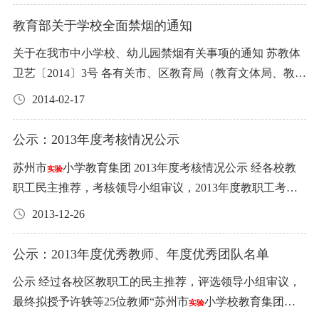
食品类以南环桥批发市场公布的价格作基准；粮油和调味
类食品不足3家参加投标，则按相关采购规定由集团指定供
休息 第十六天：周末休息 第十七天：学校考察与教学观摩
维护响应时间2小时内。 3、服务最高限价65000元。 4、服
5，召开党的群众路线教育实践活动动员大会，市委教育工
品以粮油市场和放心粮油店公布的价格作基准。 6、投标报
教育部关于学校全面禁烟的通知
应商。 3、投标人自行承担投标时的一切费用。 4、报名后
第十八天：学校考察与教学观摩 第十九天：学校考察与教
务基本要求： 每年维保结束提供学校该项目的实施评估报
委指导组将在会上作动员讲话，对本单位开展教育实践活
价以人民币元为单位，计算中标金额取角位（0.1元），定
因故不能参加投标，则应提前二天通知招标人。 5、投标截
学观摩 第二十天：客座嘉宾演讲 第二十一天：结业仪式 第
告。
关于在我市中小学校、幼儿园禁烟有关事项的通知 苏教体
动进行部署。 中共苏州市
小学校教育集团委员会 2014
价以一个学期为周期。 五、中标价确定方法 1、在保证质
实验
止时间：2017年7月14日下午15：00。 6、对投标人的经营
二十二天：启程回国 第二十三天：到达上海 监督电话：65
卫艺〔2014〕3号 各有关市、区教育局（教育文体局、教育
年2月28日
量的前提下，原则上低价中标。 2、如同一类食品出现相同
场所逐个实地考察、论证是否符合招标要求。时间为投标
206079/65102368 （苏州市政府外事办公室） 注：1、公示
和体育局），各直属（代管）学校： 为营造教书育人的清
2014-02-17
价格，则由学校通过对其资质、服务等作为参考标准，投
截止日期后的5个工作日内。 7、开标时间：2017年7月21日
期限不少于5个工作日；2、此公示表为出访请示附件之
新校园环境，使我市青少年从小养成良好卫生习惯。根据
票确定中标人。 六、招标人的权利和责任 1、拟定食堂食
下午3：00 8、签约时间为2017年7月25日 9、投标、开标地
一。
教育部下发《教育部关于在全国各级各类学校禁烟有关事
公示：2013年度考核情况公示
品招标说明书。 2、组织食堂食品招投标工作。 3、对参加
点：相城区采莲路1268号，相城
小学内苏州市
小学教
实验
实验
项的通知》（教基一函〔 2014〕 1号）文件精神，结合我
投标者进行资格审查，审查内容包括：有关证照是否齐
育集团后勤保障管理中心 10、咨询电话：65753510 联系
苏州市
小学教育集团 2013年度考核情况公示 经各校教
实验
市教育系统实际，现就中小学校、幼儿园禁烟有关事项通
全，了解投标人的诚信度、食品质量履约能力、经营状况
人： 费建中13915542005 潘飞15295622552 杨红 186261756
职工民主推荐，考核领导小组审议，2013年度教职工考核
知如下： 一、禁止在中小学幼儿园内吸烟 自 2014年 2月 15
等。 4、招标书发放后，招标人保留对招标书的补充、修改
11 2017年6月20日 苏州市
小学教育集团2017年食品类物
情况公示如下（划横线者既是年度考核优秀又是个人嘉
实验
日起，凡进入我市中小学、中职学校校园和幼儿园园内，
2013-12-26
权。如需对招标书补充、修改则在投标前将修改内容通知
资招标公告 为切实保障用餐师生的食品安全，根据国家
奖）： 一、公办编制2013年度考核优秀名单（34个优秀、2
任何人、任何地点、任何时间一律不准吸烟。各级各类学
所有投标人。 5、在合同期内招标人委派食堂有关人员对所
《食品安全法》、《招标投标法》等规定，苏州市
小学
4个嘉奖）： ①本部（21个优秀、16个嘉奖）： 黄立宇、
实验
校及幼儿园必须在校门显眼处设立 “无烟校园 ”标志。 二、
公示：2013年度优秀教师、年度优秀团队名单
送食品的数量、质量、规格及其他要求进行验收，合格后
教育集团对管辖各校（园）食堂的食品类物资进行公开招
解超超、李 亢、莫 威、吴灵燕、杨 筱、余 佳、蔡红雨、
加强吸烟有害的宣传教育工作 各级教育行政部门和学校要
办理交收手续。 6、招标方有权拒收以下商品（食品），由
公示 经过各校区教职工的民主推荐，评选领导小组审议，
标。现发布公告如下： 招标项目大类： 1.鲜肉(鲜或冷藏)
黄 斐、贾婷贇、曹蔚萍、王静(语)、张 敏、刘 毓、顾华
采取多种形式对学生开展禁烟教育。学校不设置吸烟区，
此造成的一切损失由中标方负责。 腐烂变质、酸败、污秽
最终拟授予许轶等25位教师“苏州市
小学校教育集团第
实验
2.冷冻类 3.大米 4.食用油 5.食用调味品 6.蛋类 7.水果 8、牛
红、胡方平、姜小红、陆文红、沈 蕾、陈 刚、徐雯霞 ②相
不摆放烟具，不出现烟草广告或以烟草品牌冠名学校、教