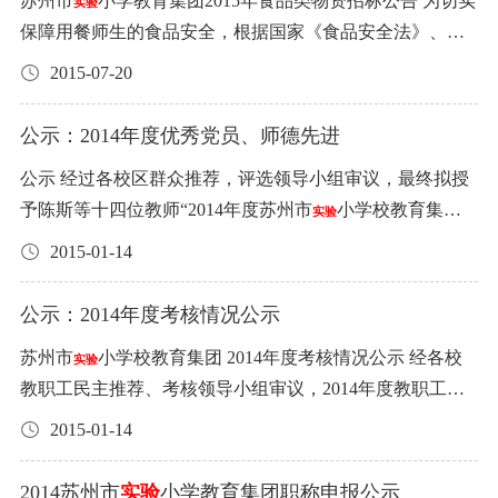
苏州市
小学教育集团2015年食品类物资招标公告 为切实
实验
燕(语)、周琳昱(英)、李 甜(体) 3.吴江明珠学校 王 蓓(语)、
密封后在规定时间内交招标组负责人，超过截止时间该标
护清洁。 紧急维护响应时间2小时内。 每年维保结束提供
橙、杨琳、朱瑾、陆文龙、王省、宋贤、胡世海、胡方
保障用餐师生的食品安全，根据国家《食品安全法》、
吴 伟(语)、胡馨元(语)、赵鹏飞(数)、陈 娜(数)、赵海燕
书无效。 4、投标人若有质量售后服务承诺的在专页附上。
学校该项目的实施评估报告。 外包服务项目十一：钢琴和
平、薛蔚、黄蕊芳、盛妍、顾筠、张海燕 4、二级教师十一
《招标投标法》等规定，苏州市
小学教育集团对管辖各
实验
(英)、解 惑(体)、赵 圣(音)、赵 越(美) 4.苏州市
小学校本
5、招标价格：肉类、冷冻食品类以南环桥批发市场公布的
2015-07-20
实验
乐器维保。 1、服务范围：学校的钢琴和民乐队的乐器。
级岗位12人 王静(语小)、王晋铮、金铃、袁晴靖、阙丽
校（园）食堂的食品类物资进行公开招标。现发布公告如
部幼儿园 金安洁、张洁来、杨 琪 5.苏州沧浪新城
幼儿
价格作基准；粮油和调味品以粮油市场和放心粮油店公布
实验
2、服务内容：钢琴的调音。乐器的维修。 3、服务最高限
华、严月雯、宋菲菲、徐斐、宋丽虹、曹昀昀、徐雯静、
下： 一、招标项目大类： 二、1.鲜肉(鲜或冷藏) 2.冷冻鸡
园 樊 丽、吴子君、姚宣聿 6.吴江明珠幼儿园 王 欢、倪春
公示：2014年度优秀党员、师德先进
的价格作基准。 6、投标报价以人民币元为单位，计算中标
价 元。 4、服务基本要求： 1、每年两次对28台立式钢琴、
尤珉玉 公示期为5个工作日（2016年8月15日-19日）。公示
鸭 3.大米 4.食用油 5.食用调味品 三、对招标人资质、投标
芳、沈建芳、钱静雯、王 婷 苏州市
小学校教育集团 二
金额取角位（0.1元），定价以一个学期为周期。 五、中标
实验
2台三角钢琴进行调音。 2、每年一次对民乐乐器二胡、中
期内，如对公示结果有异议，请向办公室反映，联系电
公示 经过各校区群众推荐，评选领导小组审议，最终拟授
书及其他要求： 投标人具有独立法人资格，独立承担民事
〇一五年七月十五日
价确定方法 1、在保证质量的前提下，原则上低价中标。
胡、扬琴、琵琶、中阮、古筝、定音鼓、电吉他、电贝司
话：65201415。 苏州市
小学校 2016年8月15日
实验
予陈斯等十四位教师“2014年度苏州市
小学校教育集团
实验
责任能力，保持有履约能力。 投标人必须是苏州市有关食
2、如同一类食品出现相同价格，则由学校通过对其资质、
进行检查、调音、清洁。 3、维修出具维修价目表。 外包
师德先进”的荣誉称号，拟授予许轶等十一位教师“2014年
品合法生产、加工、销售企业或个体工商经营户，有相关
2015-01-14
服务等作为参考标准，投票确定中标人。 六、招标人的权
服务项目十二：玻璃和地毯的清洁保养 1、服务范围：室内
度苏州市
小学校教育集团优秀共产党员”的荣誉称号，
实验
的经营资质。 投标书内需提供以下材料：（含复印件）
利和责任 1、拟定食堂食品招标说明书。 2、组织食堂食品
地毯清洗、幕墙玻璃与窗户清洗。 2、服务内容：每年一次
拟授予市实小本部一年级等11个团队“2014年度苏州市
实验
（1）.企业营业执照（正副本）、法人代表身份证。 （2）.
公示：2014年度考核情况公示
招投标工作。 3、对参加投标者进行资格审查，审查内容包
对学校室内地毯清洗、幕墙玻璃与窗户清洗。。 3、服务最
小学校教育集团第四届年度优秀团队”的荣誉称号。现公示
食品流通许可证、食品安全承诺书。 （3）.企业近三年的
括：有关证照是否齐全，了解投标人的诚信度、食品质量
苏州市
小学校教育集团 2014年度考核情况公示 经各校
高限价：35000元（根据现行税法，对甲方征收的和本合同
实验
如下： （一）2014年度师德先进： 1、本部：陈 斯、沈
经营业绩、典型客户名单（加盖客户公章） （4）.报价
履约能力、经营状况等。 4、招标书发放后，招标人保留对
教职工民主推荐、考核领导小组审议，2014年度教职工年
有关的税费由甲方承担，对乙方征收的和本合同有关的税
祎、吴灵燕、黄 斐、张 敏 2、相小：过 坚、郑益萍、徐 佳
单：以单价为统一食材报价。 以上投标书的涉及材料装订
招标书的补充、修改权。如需对招标书补充、修改则在投
度考核情况公示如下： 一、2014年度考核优秀： ①本部：
费由乙方承担） 4、服务基本要求： 1、乙方按照“目视清
3、吴小：谈文化 4、本幼：俞 璐、杨纯璐 5、新幼：钱
2015-01-14
成册、投标书正副各一本封在包装内。投标书包装外应注
标前将修改内容通知所有投标人。 5、在合同期内招标人委
姜小红、叶秋皎、莫 威、赵 静、黄立宇、李梦佳、华 莉、
洁明亮、无明显污渍” 的标准进行工作。 2、乙方派出服务
烨、张海燕 6、吴幼：丰新娜 （二）2014年度优秀共产党
明投标人的名称、地点、联系方式，投标项目等信息，然
派食堂有关人员对所送食品的数量、质量、规格及其他要
杨 政、莫莉萍、 顾晓岚、芮 蕴、余 佳、宗 菁、卢 芠、董
人员具体负责甲方清洁服务工作。 3、乙方在服务过程中，
员： 1、本部 支部：许 轶、李 音、陆文龙、陈 凉、陆文红
2014苏州市
实验
小学教育集团职称申报公示