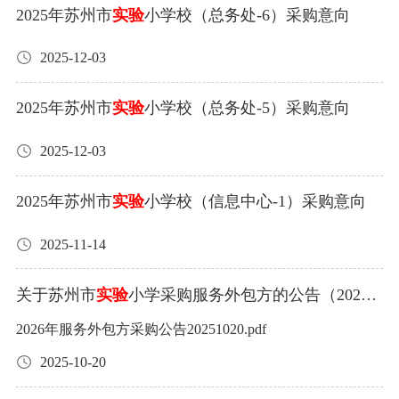
装）四、主要标的信息货物类项目名称：苏州市
小学校
实验
2025年苏州市
实验
小学校（总务处-6）采购意向
2025年校服采购；项目范围：采购校服数量约798套（包含
夏装和春秋装），具体数量以实际为准；供货期限：合同
2025-12-03
签订生效且收到学校通知后20天（日历日）内交货；项目
要求：详见招标文件；校服款式：详见招标文件；售后服
2025年苏州市
实验
小学校（总务处-5）采购意向
务：详见招标文件；质量标准：合格。五、评审专家名单
2025-12-03
钱建民、陆承曾、丁成华、周春生、胡萍、孙湘弘、孟丽
群六、代理服务收费标准及金额收费标准：以预算金额为
2025年苏州市
实验
小学校（信息中心-1）采购意向
计算基数，100万元以内1.5%、100万元～500万元以内1.
1%、500万元～1000万元以内0.8%，采用差额定率累进法
2025-11-14
计取代理服务费。如按上述方法计算的金额低于3500元
的，则按3500元计收。七、公告期限自本公告发布之日起5
关于苏州市
实验
小学采购服务外包方的公告（2026
个工作日。八、其他补充事宜各有关当事人对中标结果如
年）
2026年服务外包方采购公告20251020.pdf
有异议，可以在公告期限届满之日起七个工作日内，以书
面形式向本公司提出质疑，逾期将不再受理。九、凡对本
2025-10-20
次公告内容提出询问，请按以下方式联系：1、招标代理单